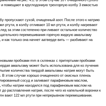
и и помещают в круглодониую трехгорлую колбу 3 емкостью
бу пропускают сухой, очищенный азот. После этого к натрию
мл ртути, в колбу отливают 10 мл ртути, и колбу нагревают
Вслед за этим состепенно при-ливают остальное количество
 тщательного перемешивания горячую жидкую амальгаму
и как только она начнет аатверде вить — разбивают на
зиновыми пробками mm в склянках с притертыми пробками
вердая амальгаму может быть использована для ко лучения
лыпие количества твердой амальгамы натрия могут быть
. В этом случае хорошо очищенного от окисных пленоь
алированный сосуд и заливают парафиновым маслом,
м, чтобы натрии находился под парафиновым маслом на
т до расплавления натрия, после чего из капельной воронки к
лн вают 122 мл ртути при непрерывном перемешивании.