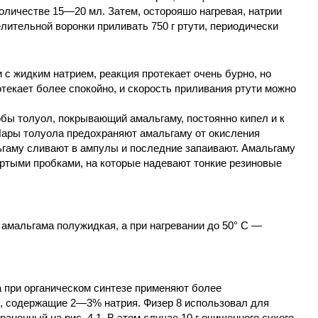
количестве 15—20 мл. Затем, осторояшо нагревая, натрии
елительной воронки приливать 750 г ртути, периодически
 с жидким натрием, реакция протекает очень бурно, но
текает более спокойно, и скорость приливания ртути можно
обы толуол, покрывающий амальгаму, постоянно кипел и к
Пары толуола предохраняют амальгаму от окисления
гаму сливают в ампулы и последние запаивают. Амальгаму
ертыми пробками, на которые надевают тонкие резиновые
амальгама полужидкая, а при нагревании до 50° С —
 при органическом синтезе применяют более
, содержащие 2—3% натрия. Физер 8 использовал для
раненный на рис. 4.1. В этом случае 10 г очищенного сухого