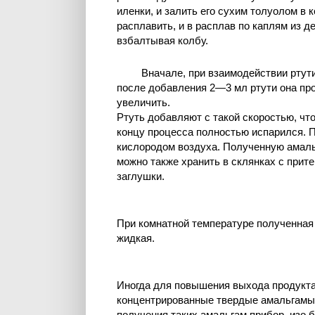
иленки, и залить его сухим толуолом в 
расплавить, и в расплав по каплям из д
взбалтывая колбу.
Вначале, при взаимодействии ртути
после добавления 2—3 мл ртути она про
увеличить.
Ртуть добавляют с такой скоростью, чт
концу процесса полностью испарился. 
кислородом воздуха. Полученную амаль
можно также хранить в склянках с прит
заглушки.
При комнатной температуре полученная 
жидкая.
Иногда для повышения выхода продукта
концентрированные твердые амальгамы
получения таких амальгам прибор, изо б