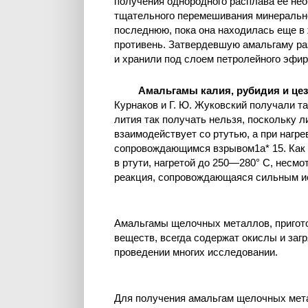
получения однородного расплава ее не
тщательного перемешивания минеральн
последнюю, пока она находилась еще в 
противень. Затвердевшую амальгаму ра
и хранили под слоем петролейного эфир
Амальгамы калия, рубидия и це
Курнаков и Г. Ю. Жуковский получали т
лития так получать нельзя, поскольку л
взаимодействует со ртутью, а при нагр
сопровождающимся взрывом1а* 15. Как у
в ртути, нагретой до 250—280° С, несм
реакция, сопровождающаяся сильным ис
Амальгамы щелочных металлов, пригото
веществ, всегда содержат окислы и заг
проведении многих исследовании.
Для получения амальгам щелочных мета