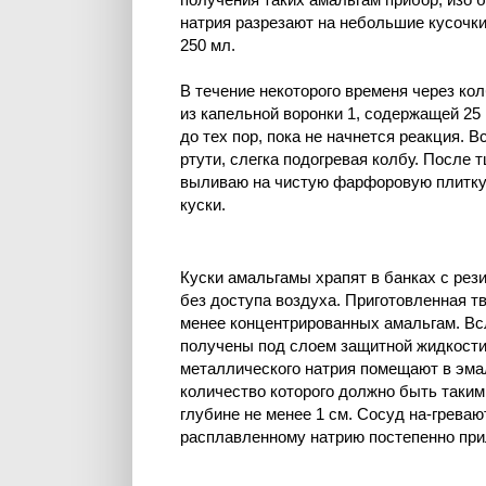
натрия разрезают на небольшие кусочк
250 мл.
В течение некоторого временя через кол
из капельной воронки 1, содержащей 25 
до тех пор, пока не начнется реакция. 
ртути, слегка подогревая колбу. После
выливаю на чистую фарфоровую плитку, 
куски.
Куски амальгамы храпят в банках с ре
без доступа воздуха. Приготовленная т
менее концентрированных амальгам. Вс
получены под слоем защитной жидкости
металлического натрия помещают в эм
количество которого должно быть таки
глубине не менее 1 см. Сосуд на-греваю
расплавленному натрию постепенно при