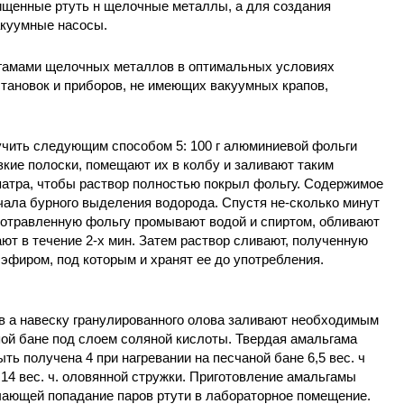
чищенные ртуть н щелочные металлы, а для создания
акуумные насосы.
гамами щелочных металлов в оптимальных условиях
тановок и приборов, не имеющих вакуумных крапов,
чить следующим способом 5: 100 г алюминиевой фольги
зкие полоски, помещают их в колбу и заливают таким
патра, чтобы раствор полностью покрыл фольгу. Содержимое
чала бурного выделения водорода. Спустя не-сколько минут
протравленную фольгу промывают водой и спиртом, обливают
т в течение 2-х мин. Затем раствор сливают, полученную
эфиром, под которым и хранят ее до употребления.
 в а навеску гранулированного олова заливают необходимым
пой бане под слоем соляной кислоты. Твердая амальгама
ь получена 4 при нагревании на песчаной бане 6,5 вес. ч
 14 вес. ч. оловянной стружки. Приготовление амальгамы
чающей попадание паров ртути в лабораторное помещение.