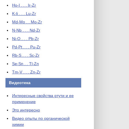
Ho-I . . . Ir-Zr
K-li . . . Lu-Zr
Md-Mo . . Mo-Zr
N-Nb . . . Nd-Zr
Ni-O . . . Pb-Zr
Pd-Pt . . . Pu-Zr
Rb-S . . . Sc-Zr
Se-Sn . . Tl-Zn
Tm-V . . . Zn-Zr
Видеотека
Интересные свойства ртути и ее
применение
Это интересно
Видео опыты по органической
химии