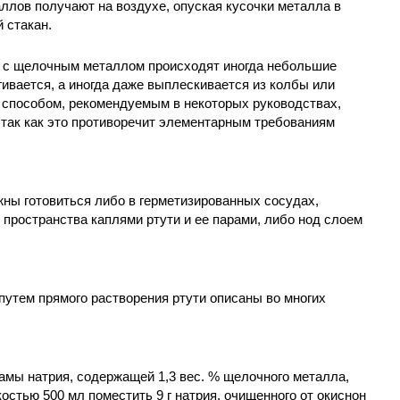
ллов получают на воздухе, опуская кусочки металла в
 стакан.
и с щелочным металлом происходят иногда небольшие
гивается, а иногда даже выплескивается из колбы или
м способом, рекомендуемым в некоторых руководствах,
 так как это противоречит элементарным требованиям
ны готовиться либо в герметизированных сосудах,
пространства каплями ртути и ее парами, либо нод слоем
утем прямого растворения ртути описаны во многих
гамы натрия, содержащей 1,3 вес. % щелочного металла,
остью 500 мл поместить 9 г натрия, очищенного от окиснон