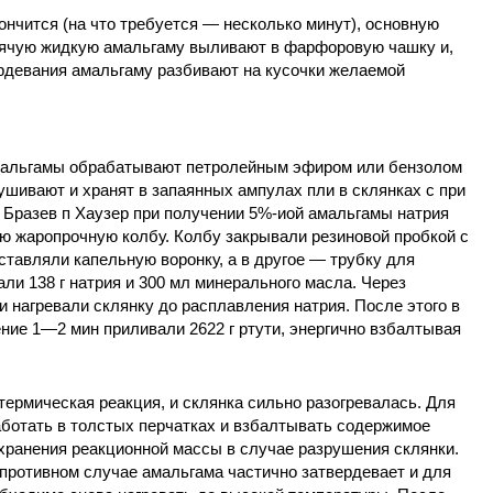
ончится (на что требуется — несколько минут), основную
рячую жидкую амальгаму выливают в фарфоровую чашку и,
ердевания амальгаму разбивают на кусочки желаемой
мальгамы обрабатывают петролейным эфиром или бензолом
шивают и хранят в запаянных ампулах пли в склянках с при
 Бразев п Хаузер при получении 5%-иой амальгамы натрия
ю жаропрочную колбу. Колбу закрывали резиновой пробкой с
ставляли капельную воронку, а в другое — трубку для
али 138 г натрия и 300 мл минерального масла. Через
и нагревали склянку до расплавления натрия. После этого в
ение 1—2 мин приливали 2622 г ртути, энергично взбалтывая
термическая реакция, и склянка сильно разогревалась. Для
аботать в толстых перчатках и взбалтывать содержимое
хранения реакционной массы в случае разрушения склянки.
в противном случае амальгама частично затвердевает и для