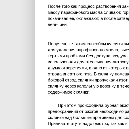
После того как процесс растворения зак
массу парафинового масла сливают, го
покачивая ее, охлаждают, а после затв
величины.
Полученные таким способом кусочки а
для удаления парафинового масла, высу
тертыми пробками без доступа воздуха.
использовали для отсасывания литрову
двумя отверстиями, в одно из которых в
отвода инертного газа. В склянку помещ
боковой отвод склянки пропускали азот 
склянку через капельную воронку в теч
содержимое склянки.
При этом происходила бурная экзо
предохранения от ожогов необходимо р
склянки над большим противнем для со
Приливать ртуть надо быстро, так как 