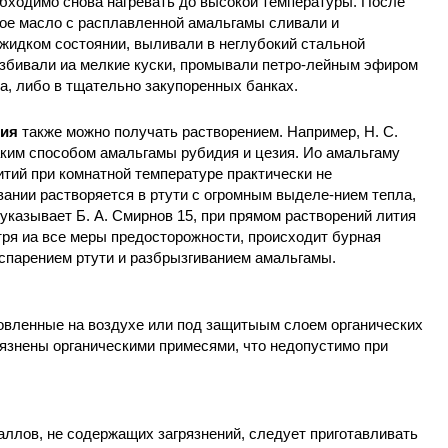
обходимо снова нагревать до высокой температуры. После
ое масло с расплавленной амальгамы сливали и
жидком состоянии, выливали в неглубокий стальной
збивали иа мелкие куски, промывали петро-лейным эфиром
а, либо в тщательно закупоренных банках.
зия
также можно получать растворением. Например, Н. С.
аким способом амальгамы рубидия и цезия. Ио амальгаму
итий при комнатной температуре практически не
евании растворяется в ртути с огромным выделе-нием тепла,
казывает Б. А. Смирнов 15, при прямом растворений лития
отря иа все меры предосторожности, происходит бурная
парением ртути и разбрызгиванием амальгамы.
вленные на воздухе или под защитыым слоем органических
рязнены органическими примесями, что недопустимо при
ллов, не содержащих загрязнений, следует приготавливать