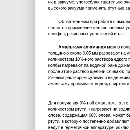
их в вакууме, употребляя тщательно о
высокого вакуума применять ртутные в
Обязательным при работе с амаль
является применение цельнопаянных ус
шлифов, резиновых уплотнений и т. п.
Амальгаму алюминия
можно полу
толщиною около 0,05 мм разрезают на у
количеством 10%-ного раствора едкого 
колбы пагревают па водяной бане до на
после этого раствор щелочи сливают, 
2%-ным раствором сулемы и выдерживаю
амальгаму промывают водой, спиртом и 
Для получения 8%-ной амальгамы о л о
количеством ртути н нагревают на водя
олова, содержащая 68% олова, может быт
ртути, в которую постепенно добавляют
ведут в герметичной аппаратуре, исклю