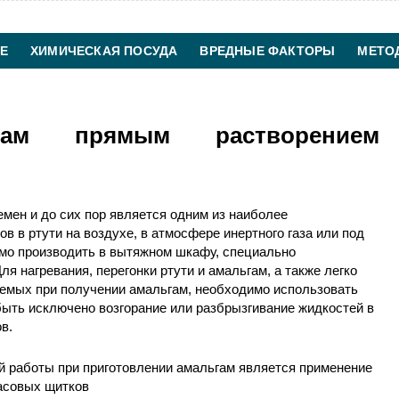
Е
ХИМИЧЕСКАЯ ПОСУДА
ВРЕДНЫЕ ФАКТОРЫ
МЕТО
ХИМИЧЕСКАЯ ТЕХНОЛОГИЯ
КОНТАКТЫ
гам прямым растворением
емен и до сих пор является одним из наиболее
в в ртути на воздухе, в атмосфере инертного газа или под
мо производить в вытяжном шкафу, специально
я нагревания, перегонки ртути и амальгам, а также легко
емых при получении амальгам, необходимо использовать
быть исключено возгорание или разбрызгивание жидкостей в
в.
 работы при приготовлении амальгам является применение
ласовых щитков