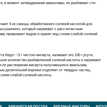
и, в момент затвердевания амальгамы, ее разбивают сте-
ают 4 из свинца, обработанного соляной кислотой для
высушенного, который нагревают с рассчитан-пым
аму промывают водою и хранят иод слоем слабой соляной
 берут ~3 г чистого висмута, заливают его 100 г ртути,
шое количество разбавленной соляной кислоты н нагревают
осле растворения висмута получившуюся амальгаму
ью делительной воронки отделяют от твердых частиц.
слоем слабой соляной кислоты.
Е
ХИМИЧЕСКАЯ ПОСУДА
ВРЕДНЫЕ ФАКТОРЫ
МЕТО