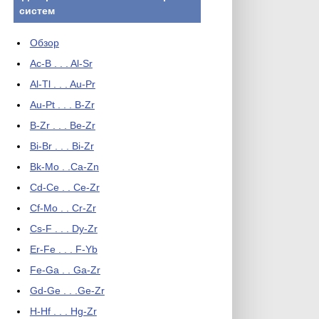
систем
Обзор
Ac-B . . . Al-Sr
Al-Tl . . . Au-Pr
Au-Pt . . . B-Zr
B-Zr . . . Be-Zr
Bi-Br . . . Bi-Zr
Bk-Mo . .Ca-Zn
Cd-Ce . . Ce-Zr
Cf-Mo . . Cr-Zr
Cs-F . . . Dy-Zr
Er-Fe . . . F-Yb
Fe-Ga . . Ga-Zr
Gd-Ge . . .Ge-Zr
H-Hf . . . Hg-Zr