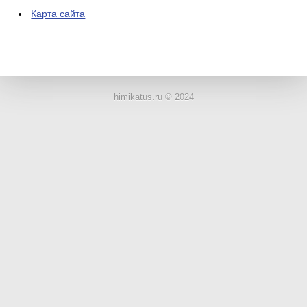
Карта сайта
ЛАБОРАТОРНОЕ
ОБОРУДОВАНИЕ
himikatus.ru © 2024
ХИМИЧЕСКАЯ
ПОСУДА
ВРЕДНЫЕ
ФАКТОРЫ
МЕТОДЫ
ПРАКТИЧЕСКОЙ
ХИМИИ
ХИМИЯ НА
ПРОИЗВОДСТВЕ
И ХИМИЧЕСКАЯ
ТЕХНОЛОГИЯ