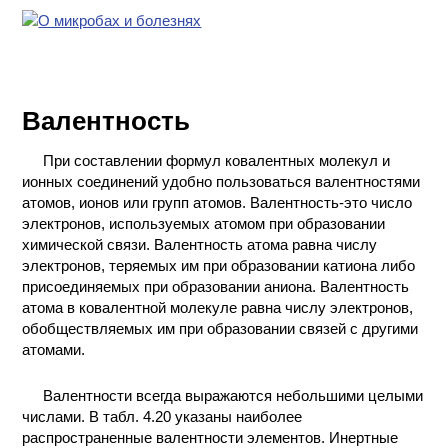
ЛАБОРАТОРНОЕ
ОБОРУДОВАНИЕ
Валентность
ХИМИЧЕСКАЯ
ПОСУДА
При составлении формул ковалентных молекул и
ионных соединений удобно пользоваться валентностями
ВРЕДНЫЕ
атомов, ионов или групп атомов. Валентность-это число
ФАКТОРЫ
электронов, используемых атомом при образовании
химической связи. Валентность атома равна числу
электронов, теряемых им при образовании катиона либо
МЕТОДЫ
присоединяемых при образовании аниона. Валентность
ПРАКТИЧЕСКОЙ
атома в ковалентной молекуле равна числу электронов,
ХИМИИ
обобществляемых им при образовании связей с другими
атомами.
ХИМИЯ НА
ПРОИЗВОДСТВЕ
Валентности всегда выражаются небольшими целыми
И ХИМИЧЕСКАЯ
числами. В табл. 4.20 указаны наиболее
ТЕХНОЛОГИЯ
распространенные валентности элементов. Инертные