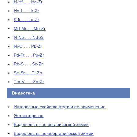
H-Hf . . . Hg-Zr
Ho-I . . . Ir-Zr
K-li . . . Lu-Zr
Md-Mo . . Mo-Zr
N-Nb . . . Nd-Zr
Ni-O . . . Pb-Zr
Pd-Pt . . . Pu-Zr
Rb-S . . . Sc-Zr
Se-Sn . . Tl-Zn
Tm-V . . . Zn-Zr
Видеотека
Интересные свойства ртути и ее применение
Это интересно
Видео опыты по органической химии
Видео опыты по неорганической химии