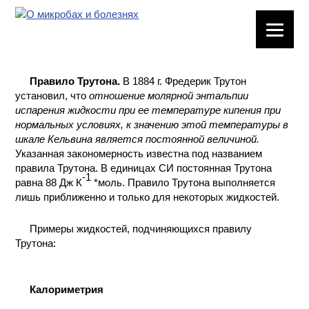
ЛАБОРАТОРНОЕ
ОБОРУДОВАНИЕ
Правило Трутона.
В 1884 г. Фредерик Трутон
ХИМИЧЕСКАЯ
установил, что
отношение молярной энтальпии
ПОСУДА
испарения жидкости при ее температуре кипения при
нормальных условиях, к значению этой температуры в
шкале Кельвина является постоянной величиной.
ВРЕДНЫЕ
ФАКТОРЫ
Указанная закономерность известна под названием
правила Трутона. В единицах СИ постоянная Трутона
-1
равна 88 Дж К
*моль. Правило Трутона выполняется
МЕТОДЫ
лишь приближенно и только для некоторых жидкостей.
ПРАКТИЧЕСКОЙ
ХИМИИ
Примеры жидкостей, подчиняющихся правилу
Трутона:
ХИМИЯ НА
ПРОИЗВОДСТВЕ
И ХИМИЧЕСКАЯ
Калориметрия
ТЕХНОЛОГИЯ