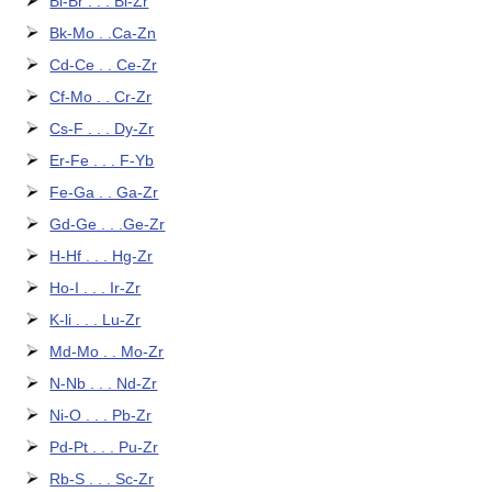
Bi-Br . . . Bi-Zr
Bk-Mo . .Ca-Zn
Cd-Ce . . Ce-Zr
Cf-Mo . . Cr-Zr
Cs-F . . . Dy-Zr
Er-Fe . . . F-Yb
Fe-Ga . . Ga-Zr
Gd-Ge . . .Ge-Zr
H-Hf . . . Hg-Zr
Ho-I . . . Ir-Zr
K-li . . . Lu-Zr
Md-Mo . . Mo-Zr
N-Nb . . . Nd-Zr
Ni-O . . . Pb-Zr
Pd-Pt . . . Pu-Zr
Rb-S . . . Sc-Zr