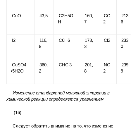
CuO
43,5
C2H5O
160,
CO
213,
H
7
2
6
I2
116,
C6H6
173,
Cl2
233,
8
3
0
CuSO4
360,
CHCl3
201,
NO
239,
•5H2O
2
8
2
9
Изменение стандартной молярной энтропии в
химической реакции определяется уравнением
(16)
Следует обратить внимание на то, что изменение