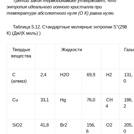
Третий закон термодинамике утверждает, что
энтропия идеального ионного кристалла при
температуре абсолютного нуля (О К) равна нулю.
Таблица 5.12. Стандартные молярные энтропии S°(298
К) (Дж/(К моль) )
Твердые
Жидкости
Газ
вещества
С
2,4
H2O
69,9
H2
131,
(алмаз)
0
Cu
33,1
Hg
76,0
CH
186,
4
2
SiO2
41,8
Br2
156,
O2
205,
6
0