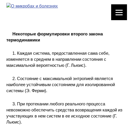
ЛАБОРАТОРНОЕ
ОБОРУДОВАНИЕ
Некоторые формулировки второго закона
ХИМИЧЕСКАЯ
термодинамики
ПОСУДА
1. Каждая система, предоставленная сама себе,
ВРЕДНЫЕ
изменяется в среднем в направлении состояния с
ФАКТОРЫ
максимальной вероятностью (Г. Льюис).
МЕТОДЫ
2. Состояние с максимальной энтропией является
ПРАКТИЧЕСКОЙ
наиболее устойчивым состоянием для изолированной
ХИМИИ
системы (Э. Ферми).
3. При протекании любого реального процесса
ХИМИЯ НА
невозможно обеспечить средства возвращения каждой из
ПРОИЗВОДСТВЕ
И ХИМИЧЕСКАЯ
участвующих в нем систем в ее исходное состояние (Г.
ТЕХНОЛОГИЯ
Льюис).