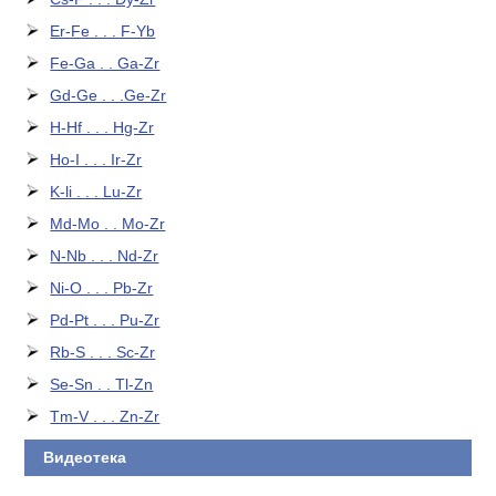
Er-Fe . . . F-Yb
Fe-Ga . . Ga-Zr
Gd-Ge . . .Ge-Zr
H-Hf . . . Hg-Zr
Ho-I . . . Ir-Zr
K-li . . . Lu-Zr
Md-Mo . . Mo-Zr
N-Nb . . . Nd-Zr
Ni-O . . . Pb-Zr
Pd-Pt . . . Pu-Zr
Rb-S . . . Sc-Zr
Se-Sn . . Tl-Zn
Tm-V . . . Zn-Zr
Видеотека