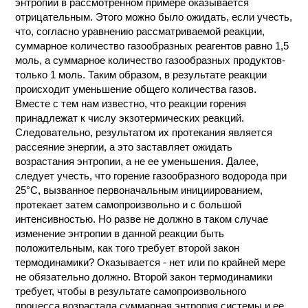
энтропии в рассмотренном примере оказывается
отрицательным. Этого можно было ожидать, если учесть,
что, согласно уравнению рассматриваемой реакции,
суммарное количество газообразных реагентов равно 1,5
моль, а суммарное количество газообразных продуктов-
только 1 моль. Таким образом, в результате реакции
происходит уменьшение общего количества газов.
Вместе с тем нам известно, что реакции горения
принадлежат к числу экзотермических реакций.
Следовательно, результатом их протекания является
рассеяние энергии, а это заставляет ожидать
возрастания энтропии, а не ее уменьшения. Далее,
следует учесть, что горение газообразного водорода при
25°С, вызванное первоначальным инициированием,
протекает затем самопроизвольно и с большой
интенсивностью. Но разве не должно в таком случае
изменение энтропии в данной реакции быть
положительным, как того требует второй закон
термодинамики? Оказывается - нет или по крайней мере
не обязательно должно. Второй закон термодинамики
требует, чтобы в результате самопроизвольного
процесса возрастала суммарная энтропия системы и ее