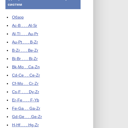
систем
Обзор
Ac-B . . . Al-Sr
Al-Tl . . . Au-Pr
Au-Pt . . . B-Zr
B-Zr . . . Be-Zr
Bi-Br . . . Bi-Zr
Bk-Mo . .Ca-Zn
Cd-Ce . . Ce-Zr
Cf-Mo . . Cr-Zr
Cs-F . . . Dy-Zr
Er-Fe . . . F-Yb
Fe-Ga . . Ga-Zr
Gd-Ge . . .Ge-Zr
H-Hf . . . Hg-Zr