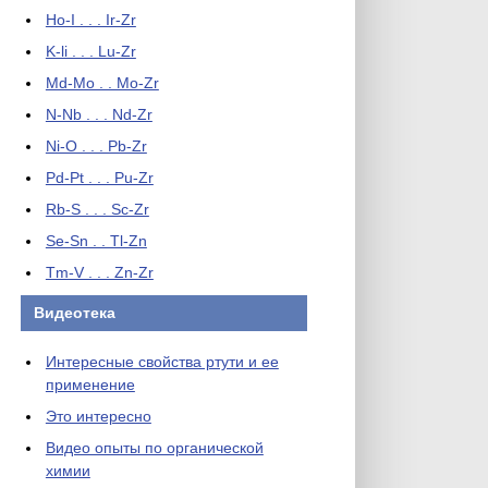
Ho-I . . . Ir-Zr
K-li . . . Lu-Zr
Md-Mo . . Mo-Zr
N-Nb . . . Nd-Zr
Ni-O . . . Pb-Zr
Pd-Pt . . . Pu-Zr
Rb-S . . . Sc-Zr
Se-Sn . . Tl-Zn
Tm-V . . . Zn-Zr
Видеотека
Интересные свойства ртути и ее
применение
Это интересно
Видео опыты по органической
химии