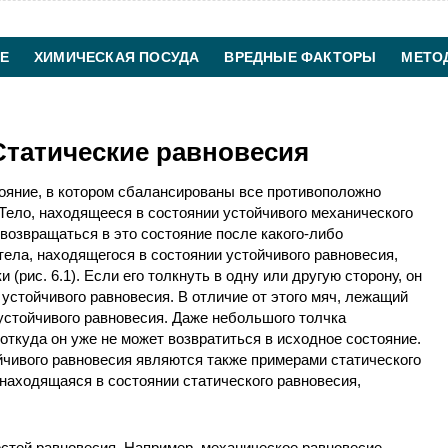
Е
ХИМИЧЕСКАЯ ПОСУДА
ВРЕДНЫЕ ФАКТОРЫ
МЕТО
ХИМИЧЕСКАЯ ТЕХНОЛОГИЯ
КОНТАКТЫ
Статические равновесия
ояние, в котором сбалансированы все противоположно
Тело, находящееся в состоянии устойчивого механического
возвращаться в это состояние после какого-либо
ела, находящегося в состоянии устойчивого равновесия,
(рис. 6.1). Если его толкнуть в одну или другую сторону, он
устойчивого равновесия. В отличие от этого мяч, лежащий
еустойчивого равновесия. Даже небольшого толчка
 откуда он уже не может возвратиться в исходное состояние.
йчивого равновесия являются также примерами статического
 находящаяся в состоянии статического равновесия,
стей равновесия. Например, механическое равновесие