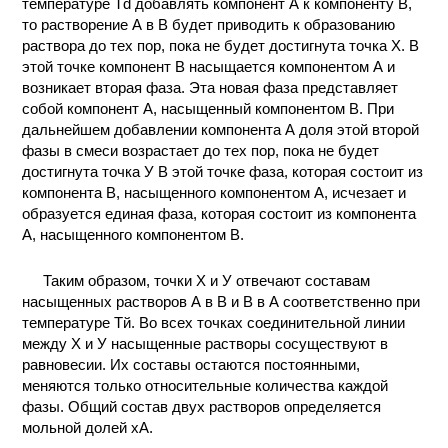
температуре Td добавлять компонент А к компоненту В,
КОНТАКТЫ
то растворение А в В будет приводить к образованию
раствора до тех пор, пока не будет достигнута точка X. В
этой точке компонент В насыщается компонентом А и
возникает вторая фаза. Эта новая фаза представляет
собой компонент А, насыщенный компонентом В. При
дальнейшем добавлении компонента А доля этой второй
фазы в смеси возрастает до тех пор, пока не будет
достигнута точка У В этой точке фаза, которая состоит из
компонента В, насыщенного компонентом А, исчезает и
образуется единая фаза, которая состоит из компонента
А, насыщенного компонентом В.
Таким образом, точки X и У отвечают составам
насыщенных растворов А в В и В в А соответственно при
температуре Тй. Во всех точках соединительной линии
между X и У насыщенные растворы сосуществуют в
равновесии. Их составы остаются постоянными,
меняются только относительные количества каждой
фазы. Общий состав двух растворов определяется
мольной долей хА.