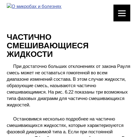
ЛАБОРАТОРНОЕ
ОБОРУДОВАНИЕ
ЧАСТИЧНО
ХИМИЧЕСКАЯ
СМЕШИВАЮЩИЕСЯ
ПОСУДА
ЖИДКОСТИ
ВРЕДНЫЕ
При достаточно больших отклонениях от закона Рауля
ФАКТОРЫ
смесь может не оставаться гомогенной во всем
диапазоне изменений состава. В этом случае жидкости,
МЕТОДЫ
образующие смесь, называются частично
ПРАКТИЧЕСКОЙ
смешивающимися. На рис. 6.22 показаны три возможных
ХИМИИ
типа фазовых диаграмм для частично смешивающихся
жидкостей.
ХИМИЯ НА
ПРОИЗВОДСТВЕ
Остановимся несколько подробнее на частично
И ХИМИЧЕСКАЯ
смешивающихся жидкостях, которые характеризуются
ТЕХНОЛОГИЯ
фазовой диаграммой типа а. Если при постоянной