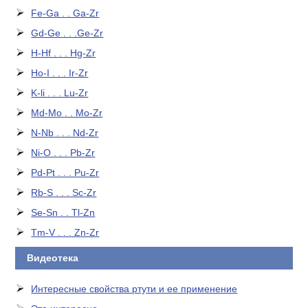
Fe-Ga . . Ga-Zr
Gd-Ge . . .Ge-Zr
H-Hf . . . Hg-Zr
Ho-I . . . Ir-Zr
K-li . . . Lu-Zr
Md-Mo . . Mo-Zr
N-Nb . . . Nd-Zr
Ni-O . . . Pb-Zr
Pd-Pt . . . Pu-Zr
Rb-S . . . Sc-Zr
Se-Sn . . Tl-Zn
Tm-V . . . Zn-Zr
Видеотека
Интересные свойства ртути и ее применение