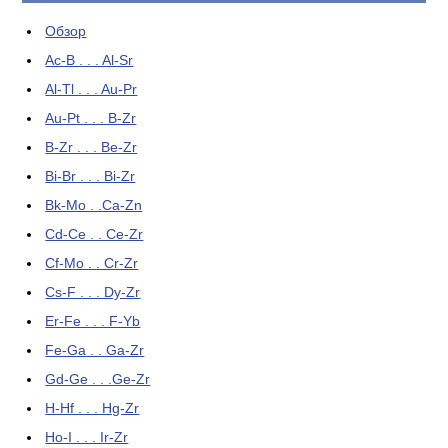
Обзор
Ac-B . . . Al-Sr
Al-Tl . . . Au-Pr
Au-Pt . . . B-Zr
B-Zr . . . Be-Zr
Bi-Br . . . Bi-Zr
Bk-Mo . .Ca-Zn
Cd-Ce . . Ce-Zr
Cf-Mo . . Cr-Zr
Cs-F . . . Dy-Zr
Er-Fe . . . F-Yb
Fe-Ga . . Ga-Zr
Gd-Ge . . .Ge-Zr
H-Hf . . . Hg-Zr
Ho-I . . . Ir-Zr