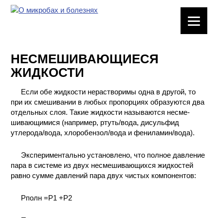
ЛАБОРАТОРНОЕ
ОБОРУДОВАНИЕ
НЕСМЕШИВАЮЩИЕСЯ
ХИМИЧЕСКАЯ
ЖИДКОСТИ
ПОСУДА
Если обе жидкости нерастворимы одна в другой, то
ВРЕДНЫЕ
при их смешивании в любых пропорциях образуются два
ФАКТОРЫ
отдельных слоя. Такие жидкости называются несме-
шивающимися (например, ртуть/вода, дисульфид
МЕТОДЫ
утлерода/вода, хлоробензол/вода и фениламин/вода).
ПРАКТИЧЕСКОЙ
ХИМИИ
Экспериментально установлено, что полное давление
пара в системе из двух несмешивающихся жидкостей
равно сумме давлений пара двух чистых компонентов:
ХИМИЯ НА
ПРОИЗВОДСТВЕ
И ХИМИЧЕСКАЯ
Pполн =Р1 +P2
ТЕХНОЛОГИЯ