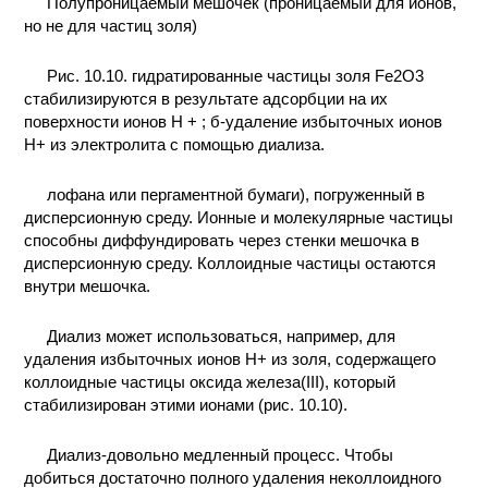
Полупроницаемый мешочек (проницаемый для ионов,
но не для частиц золя)
Рис. 10.10. гидратированные частицы золя Fe2O3
стабилизируются в результате адсорбции на их
поверхности ионов H + ; б-удаление избыточных ионов
H+ из электролита с помощью диализа.
лофана или пергаментной бумаги), погруженный в
дисперсионную среду. Ионные и молекулярные частицы
способны диффундировать через стенки мешочка в
дисперсионную среду. Коллоидные частицы остаются
внутри мешочка.
Диализ может использоваться, например, для
удаления избыточных ионов H+ из золя, содержащего
коллоидные частицы оксида железа(III), который
стабилизирован этими ионами (рис. 10.10).
Диализ-довольно медленный процесс. Чтобы
добиться достаточно полного удаления неколлоидного