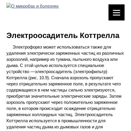
ЛАБОРАТОРНОЕ
ОБОРУДОВАНИЕ
Электроосадитель Коттрелла
ХИМИЧЕСКАЯ
ПОСУДА
Электрофорез может использоваться также для
удаления электрически заряженных частиц из различных
ВРЕДНЫЕ
аэрозолей, например из тумана, пыльного воздуха или
ФАКТОРЫ
дыма. С этой целью используется специальное
устройство —электроосадитель (электрофильтр)
Котгрелла (рис. 10.9). Сначала аэрозоль пропускают
МЕТОДЫ
через отрицательно заряженное поле, в результате чего
ПРАКТИЧЕСКОЙ
содержащиеся в нем частицы сильно электризуются,
ХИМИИ
приобретая значительные электрические заряды. Затем
аэрозоль пропускают через положительно заряженное
ХИМИЯ НА
поле, в котором происходит осаждение отрицательно
ПРОИЗВОДСТВЕ
заряженных коллоидных частиц. Электроосадитель
И ХИМИЧЕСКАЯ
Коттрелла используется в промышленности для
ТЕХНОЛОГИЯ
удаления частиц дыма из дымовых газов и для