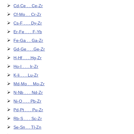
Cd-Ce . . Ce-Zr
Cf-Mo . . Cr-Zr
Cs-F . . . Dy-Zr
Er-Fe . . . F-Yb
Fe-Ga . . Ga-Zr
Gd-Ge . . .Ge-Zr
H-Hf . . . Hg-Zr
Ho-I . . . Ir-Zr
K-li . . . Lu-Zr
Md-Mo . . Mo-Zr
N-Nb . . . Nd-Zr
Ni-O . . . Pb-Zr
Pd-Pt . . . Pu-Zr
Rb-S . . . Sc-Zr
Se-Sn . . Tl-Zn