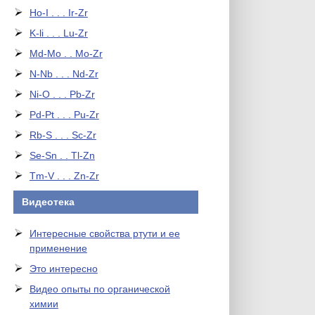
Ho-I . . . Ir-Zr
K-li . . . Lu-Zr
Md-Mo . . Mo-Zr
N-Nb . . . Nd-Zr
Ni-O . . . Pb-Zr
Pd-Pt . . . Pu-Zr
Rb-S . . . Sc-Zr
Se-Sn . . Tl-Zn
Tm-V . . . Zn-Zr
Видеотека
Интересные свойства ртути и ее
применение
Это интересно
Видео опыты по органической
химии