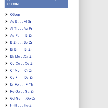
систем
Обзор
Ac-B . . . Al-Sr
Al-Tl . . . Au-Pr
Au-Pt . . . B-Zr
B-Zr . . . Be-Zr
Bi-Br . . . Bi-Zr
Bk-Mo . .Ca-Zn
Cd-Ce . . Ce-Zr
Cf-Mo . . Cr-Zr
Cs-F . . . Dy-Zr
Er-Fe . . . F-Yb
Fe-Ga . . Ga-Zr
Gd-Ge . . .Ge-Zr
H-Hf . . . Hg-Zr