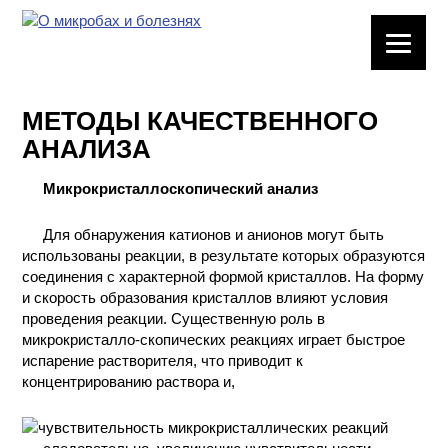
ЛАБОРАТОРНОЕ
ОБОРУДОВАНИЕ
МЕТОДЫ КАЧЕСТВЕННОГО
ХИМИЧЕСКАЯ
АНАЛИЗА
ПОСУДА
Микрокристаллоскопический анализ
ВРЕДНЫЕ
ФАКТОРЫ
Для обнаружения катионов и анионов могут быть
использованы реакции, в результате которых образуются
МЕТОДЫ
соединения с характерной формой кристаллов. На форму
ПРАКТИЧЕСКОЙ
и скорость образования кристаллов влияют условия
ХИМИИ
проведения реакции. Существенную роль в
микрокристалло-скопических реакциях играет быстрое
испарение растворителя, что приводит к
ХИМИЯ НА
концентрированию раствора и,
ПРОИЗВОДСТВЕ
И ХИМИЧЕСКАЯ
ТЕХНОЛОГИЯ