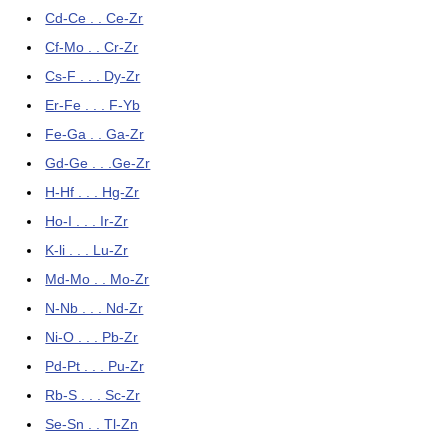
Cd-Ce . . Ce-Zr
Cf-Mo . . Cr-Zr
Cs-F . . . Dy-Zr
Er-Fe . . . F-Yb
Fe-Ga . . Ga-Zr
Gd-Ge . . .Ge-Zr
H-Hf . . . Hg-Zr
Ho-I . . . Ir-Zr
K-li . . . Lu-Zr
Md-Mo . . Mo-Zr
N-Nb . . . Nd-Zr
Ni-O . . . Pb-Zr
Pd-Pt . . . Pu-Zr
Rb-S . . . Sc-Zr
Se-Sn . . Tl-Zn