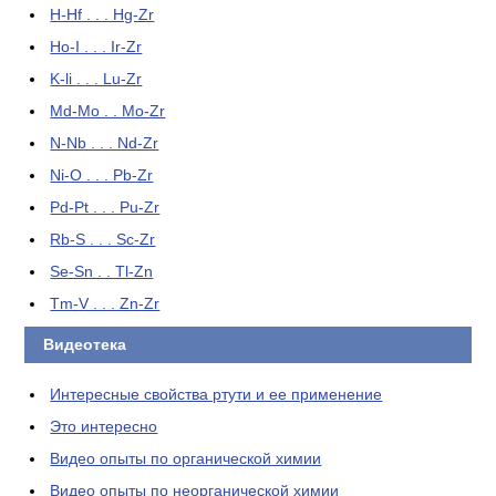
H-Hf . . . Hg-Zr
Ho-I . . . Ir-Zr
K-li . . . Lu-Zr
Md-Mo . . Mo-Zr
N-Nb . . . Nd-Zr
Ni-O . . . Pb-Zr
Pd-Pt . . . Pu-Zr
Rb-S . . . Sc-Zr
Se-Sn . . Tl-Zn
Tm-V . . . Zn-Zr
Видеотека
Интересные свойства ртути и ее применение
Это интересно
Видео опыты по органической химии
Видео опыты по неорганической химии