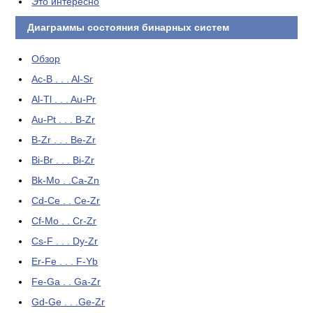
Это интересно
Диаграммы состояния бинарных систем
Обзор
Ac-B . . . Al-Sr
Al-Tl . . . Au-Pr
Au-Pt . . . B-Zr
B-Zr . . . Be-Zr
Bi-Br . . . Bi-Zr
Bk-Mo . .Ca-Zn
Cd-Ce . . Ce-Zr
Cf-Mo . . Cr-Zr
Cs-F . . . Dy-Zr
Er-Fe . . . F-Yb
Fe-Ga . . Ga-Zr
Gd-Ge . . .Ge-Zr