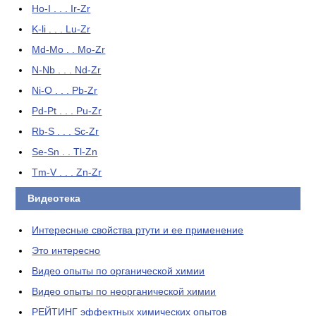
Ho-I . . . Ir-Zr
K-li . . . Lu-Zr
Md-Mo . . Mo-Zr
N-Nb . . . Nd-Zr
Ni-O . . . Pb-Zr
Pd-Pt . . . Pu-Zr
Rb-S . . . Sc-Zr
Se-Sn . . Tl-Zn
Tm-V . . . Zn-Zr
Видеотека
Интересные свойства ртути и ее применение
Это интересно
Видео опыты по органической химии
Видео опыты по неорганической химии
РЕЙТИНГ эффектных химических опытов