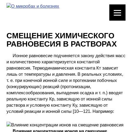
ЛАБОРАТОРНОЕ
ОБОРУДОВАНИЕ
СМЕЩЕНИЕ ХИМИЧЕСКОГО
ХИМИЧЕСКАЯ
РАВНОВЕСИЯ В РАСТВОРАХ
ПОСУДА
Ионное равновесие подчиняется закону действия масс
ВРЕДНЫЕ
и количественно характеризуется константой
ФАКТОРЫ
равновесия. Термодинамическая константа Кт зависит
лишь от температуры и давления. В реальных условиях,
МЕТОДЫ
т. е. при конечной ионной силе и протекании побочных
ПРАКТИЧЕСКОЙ
(конкурирующих) реакций (протонизации,
ХИМИИ
комплексообразования, выпадения осадка и т. п.) вводят
реальную константу Кр, зависящую от ионной силы
раствора и условную константу Ку, зависящую от
ХИМИЯ НА
условий реакции и ионной силы [10—121. Например:
ПРОИЗВОДСТВЕ
И ХИМИЧЕСКАЯ
ТЕХНОЛОГИЯ
Влияние концентрации ионов на смещение