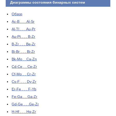
Диаграммы состояния бинарных систем
Обзор
Ac-B . . . Al-Sr
Al-Tl . . . Au-Pr
Au-Pt . . . B-Zr
B-Zr . . . Be-Zr
Bi-Br . . . Bi-Zr
Bk-Mo . .Ca-Zn
Cd-Ce . . Ce-Zr
Cf-Mo . . Cr-Zr
Cs-F . . . Dy-Zr
Er-Fe . . . F-Yb
Fe-Ga . . Ga-Zr
Gd-Ge . . .Ge-Zr
H-Hf . . . Hg-Zr