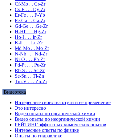
Cf-Mo . . Cr-Zr
Cs-F . . . Dy-Zr
Er-Fe . . . F-Yb
Fe-Ga . . Ga-Zr
Gd-Ge . . .Ge-Zr
H-Hf . . . Hg-Zr
Ho-I . . . Ir-Zr
K-li . . . Lu-Zr
Md-Mo . . Mo-Zr
N-Nb . . . Nd-Zr
Ni-O . . . Pb-Zr
Pd-Pt . . . Pu-Zr
Rb-S . . . Sc-Zr
Se-Sn . . Tl-Zn
Tm-V . . . Zn-Zr
Видеотека
Интересные свойства ртути и ее применение
Это интересно
Видео опыты по органической химии
Видео опыты по неорганической химии
РЕЙТИНГ эффектных химических опытов
Интересные опыты по физике
Опыты по гидравлике