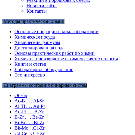
Реакции в порошковых смесях
Новости сайта
Контакты
Методы практической химии
Основные операции в хим. лаборатории
Химическая посуда
Химические формулы
Дистиллированная вода
Основы практических работ по химии
Химия на производстве и химическая технология
Книги и статьи
Лабораторное оборудование
Это интересно
Диаграммы состояния бинарных систем
Обзор
Ac-B . . . Al-Sr
Al-Tl . . . Au-Pr
Au-Pt . . . B-Zr
B-Zr . . . Be-Zr
Bi-Br . . . Bi-Zr
Bk-Mo . .Ca-Zn
Cd-Ce . . Ce-Zr