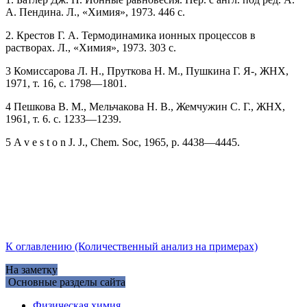
А. Пендина. Л., «Химия», 1973. 446 с.
2. Крестов Г. А. Термодинамика ионных процессов в
растворах. Л., «Химия», 1973. 303 с.
3 Комиссарова Л. Н., Пруткова Н. М., Пушкина Г. Я-, ЖНХ,
1971, т. 16, с. 1798—1801.
4 Пешкова В. М., Мельчакова Н. В., Жемчужин С. Г., ЖНХ,
1961, т. 6. с. 1233—1239.
5 A v е s t о n J. J., Chem. Soc, 1965, p. 4438—4445.
К оглавлению (Количественный анализ на примерах)
На заметку
Основные разделы сайта
Физическая химия