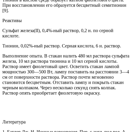
При восстановлении его образуется бесцветный семитионин
[9].
Реактивы
Сульфат железа(II), 0,4%-ный раствор, 0,2 н. по серной
кислоте.
Тионин, 0,02%-ный раствор. Серная кислота, 6 н. раствор.
Выполнение опыта. В стакан налить 480 мл раствора сульфата
железа, 10 мл раствора тионнна и 10 мл серной кислоты.
Раствор имеет фиолетовый цвет. Осветить стакан лампой
мощностью 300—500 Вт, лампу поставить на расстоянии 3—4
см от поверхности раствора. Раствор почти мгновенно
становится бесцветным. Отставить лампу и покрыть стакан
черным колпаком. Через несколько секунд снять колпак.
Раствор опять приобретает фиолетовую окраску.
Литература
1. Батлер Дж. Н. Ионные равновесия. Пер. с англ. под ред. А.