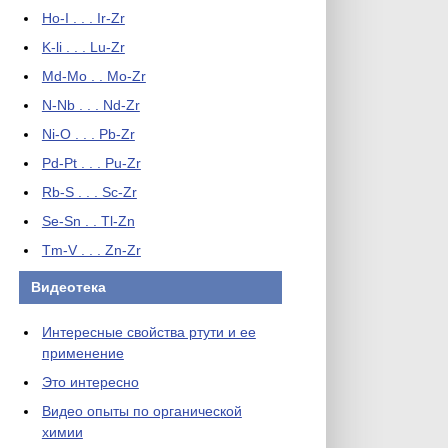
Ho-I . . . Ir-Zr
K-li . . . Lu-Zr
Md-Mo . . Mo-Zr
N-Nb . . . Nd-Zr
Ni-O . . . Pb-Zr
Pd-Pt . . . Pu-Zr
Rb-S . . . Sc-Zr
Se-Sn . . Tl-Zn
Tm-V . . . Zn-Zr
Видеотека
Интересные свойства ртути и ее
применение
Это интересно
Видео опыты по органической
химии