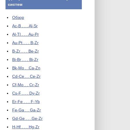
систем
Обзор
Ac-B . . . Al-Sr
Al-Tl . . . Au-Pr
Au-Pt . . . B-Zr
B-Zr . . . Be-Zr
Bi-Br . . . Bi-Zr
Bk-Mo . .Ca-Zn
Cd-Ce . . Ce-Zr
Cf-Mo . . Cr-Zr
Cs-F . . . Dy-Zr
Er-Fe . . . F-Yb
Fe-Ga . . Ga-Zr
Gd-Ge . . .Ge-Zr
H-Hf . . . Hg-Zr