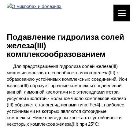
ЛАБОРАТОРНОЕ
ОБОРУДОВАНИЕ
Подавление гидролиза солей
ХИМИЧЕСКАЯ
железа(III)
ПОСУДА
комплексообразованием
ВРЕДНЫЕ
Для предотвращения гидролиза солей железа(III)
ФАКТОРЫ
можно использовать способность ионов железа(III) к
образованию устойчивых комплексных соединений. Ион
МЕТОДЫ
железа(III) образует прочные комплексы с щавелевой,
ПРАКТИЧЕСКОЙ
винной, лимонной кислотами и с этилендиаминтетра-
ХИМИИ
уксусной кислотой.- Большое число комплексов железо
(III) образует с галогенид-ионами типа [Fer4]-, наиболее
ХИМИЯ НА
устойчивыми из которых являются фторидные
ПРОИЗВОДСТВЕ
комплексы. Ниже приведены константы устойчивости
И ХИМИЧЕСКАЯ
некоторых комплексов железа(III) при 25°С:
ТЕХНОЛОГИЯ