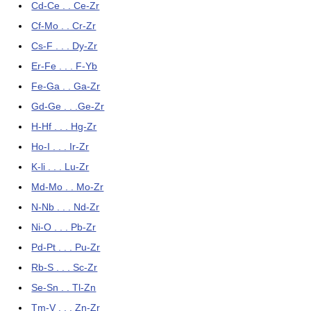
Cd-Ce . . Ce-Zr
Cf-Mo . . Cr-Zr
Cs-F . . . Dy-Zr
Er-Fe . . . F-Yb
Fe-Ga . . Ga-Zr
Gd-Ge . . .Ge-Zr
H-Hf . . . Hg-Zr
Ho-I . . . Ir-Zr
K-li . . . Lu-Zr
Md-Mo . . Mo-Zr
N-Nb . . . Nd-Zr
Ni-O . . . Pb-Zr
Pd-Pt . . . Pu-Zr
Rb-S . . . Sc-Zr
Se-Sn . . Tl-Zn
Tm-V . . . Zn-Zr