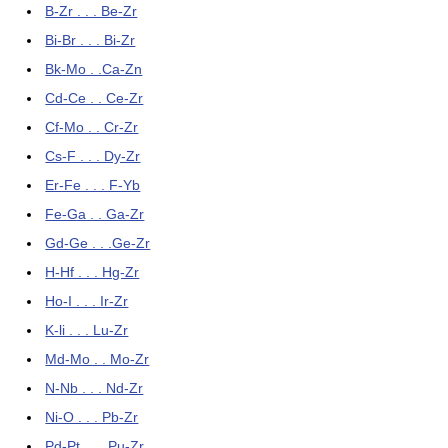
B-Zr . . . Be-Zr
Bi-Br . . . Bi-Zr
Bk-Mo . .Ca-Zn
Cd-Ce . . Ce-Zr
Cf-Mo . . Cr-Zr
Cs-F . . . Dy-Zr
Er-Fe . . . F-Yb
Fe-Ga . . Ga-Zr
Gd-Ge . . .Ge-Zr
H-Hf . . . Hg-Zr
Ho-I . . . Ir-Zr
K-li . . . Lu-Zr
Md-Mo . . Mo-Zr
N-Nb . . . Nd-Zr
Ni-O . . . Pb-Zr
Pd-Pt . . . Pu-Zr