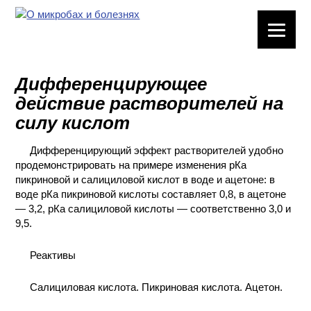
ЛАБОРАТОРНОЕ
ОБОРУДОВАНИЕ
Дифференцирующее
ХИМИЧЕСКАЯ
действие растворителей на
ПОСУДА
силу кислот
ВРЕДНЫЕ
Дифференцирующий эффект растворителей удобно
ФАКТОРЫ
продемонстрировать на примере изменения рКа
пикриновой и салициловой кислот в воде и ацетоне: в
МЕТОДЫ
воде рКа пикриновой кислоты составляет 0,8, в ацетоне
ПРАКТИЧЕСКОЙ
— 3,2, рКа салициловой кислоты — соответственно 3,0 и
ХИМИИ
9,5.
ХИМИЯ НА
Реактивы
ПРОИЗВОДСТВЕ
И ХИМИЧЕСКАЯ
Салициловая кислота. Пикриновая кислота. Ацетон.
ТЕХНОЛОГИЯ