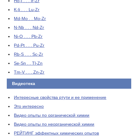
Ho-I . . . Ir-Zr
K-li . . . Lu-Zr
Md-Mo . . Mo-Zr
N-Nb . . . Nd-Zr
Ni-O . . . Pb-Zr
Pd-Pt . . . Pu-Zr
Rb-S . . . Sc-Zr
Se-Sn . . Tl-Zn
Tm-V . . . Zn-Zr
Видеотека
Интересные свойства ртути и ее применение
Это интересно
Видео опыты по органической химии
Видео опыты по неорганической химии
РЕЙТИНГ эффектных химических опытов