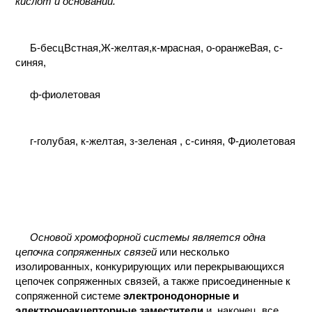
кислот и оснований.
Б-бесцВстная,Ж-желтая,к-мрасная, о-оранжеВая, с-
синяя,
ф-фиолетовая
г-голубая, к-желтая, з-зеленая , с-синяя, Ф-диолетовая
Основой хромофорной системы является одна
цепочка сопряженных связей
или несколько
изолированных, конкурирующих или перекрывающихся
цепочек сопряженных связей, а также присоединенные к
сопряженной системе
электронодонорные и
электроноакцепторные заместители
и, наконец, все