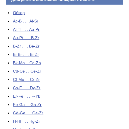
Обзор
Ac-B . . . Al-Sr
Al-Tl . . . Au-Pr
Au-Pt . . . B-Zr
B-Zr . . . Be-Zr
Bi-Br . . . Bi-Zr
Bk-Mo . .Ca-Zn
Cd-Ce . . Ce-Zr
Cf-Mo . . Cr-Zr
Cs-F . . . Dy-Zr
Er-Fe . . . F-Yb
Fe-Ga . . Ga-Zr
Gd-Ge . . .Ge-Zr
H-Hf . . . Hg-Zr