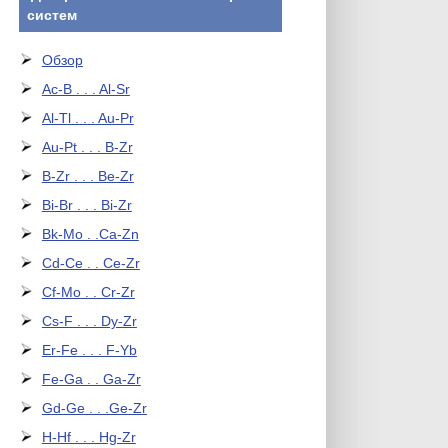
систем
Обзор
Ac-B . . . Al-Sr
Al-Tl . . . Au-Pr
Au-Pt . . . B-Zr
B-Zr . . . Be-Zr
Bi-Br . . . Bi-Zr
Bk-Mo . .Ca-Zn
Cd-Ce . . Ce-Zr
Cf-Mo . . Cr-Zr
Cs-F . . . Dy-Zr
Er-Fe . . . F-Yb
Fe-Ga . . Ga-Zr
Gd-Ge . . .Ge-Zr
H-Hf . . . Hg-Zr