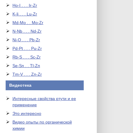
Ho-I . . . Ir-Zr
K-li . . . Lu-Zr
Md-Mo . . Mo-Zr
N-Nb . . . Nd-Zr
Ni-O . . . Pb-Zr
Pd-Pt . . . Pu-Zr
Rb-S . . . Sc-Zr
Se-Sn . . Tl-Zn
Tm-V . . . Zn-Zr
Видеотека
Интересные свойства ртути и ее
применение
Это интересно
Видео опыты по органической
химии