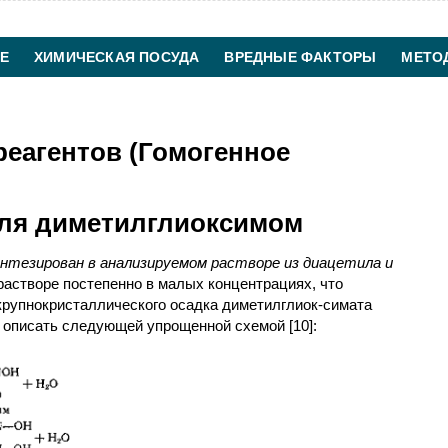
Е
ХИМИЧЕСКАЯ ПОСУДА
ВРЕДНЫЕ ФАКТОРЫ
МЕТО
ХИМИЧЕСКАЯ ТЕХНОЛОГИЯ
КОНТАКТЫ
еагентов (Гомогенное
еля диметилглиоксимом
тезирован в анализируемом растворе из диацетила и
 растворе постепенно в малых концентрациях, что
крупнокристаллического осадка диметилглиок-симата
 описать следующей упрощенной схемой [10]: