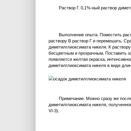
Раствор Г. 0,1%-ный раствор димет
Выполнение опыта. Поместить раст
раствору В раствор Г и перемешать. С
диметилглиоксимата никеля. К раствору
бесцветным и прозрачным. Поставить з
появляется желтая окраска, интенсивнос
диметилглиоксимата никеля в виде длин
Примечание. Можно сразу же после
диметилглиоксимата никеля, полученно
VI-3).