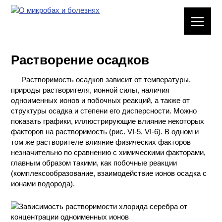
ЛАБОРАТОРНОЕ
ОБОРУДОВАНИЕ
Растворение осадков
ХИМИЧЕСКАЯ
ПОСУДА
Растворимость осадков зависит от температуры,
природы растворителя, ионной силы, наличия
ВРЕДНЫЕ
одноименных ионов и побочных реакций, а также от
ФАКТОРЫ
структуры осадка и степени его дисперсности. Можно
показать графики, иллюстрирующие влияние некоторых
факторов на растворимость (рис. VI-5, VI-6). В одном и
МЕТОДЫ
том же растворителе влияние физических факторов
ПРАКТИЧЕСКОЙ
незначительно по сравнению с химическими факторами,
ХИМИИ
главным образом такими, как побочные реакции
(комплексообразование, взаимодействие ионов осадка с
ХИМИЯ НА
ионами водорода).
ПРОИЗВОДСТВЕ
И ХИМИЧЕСКАЯ
ТЕХНОЛОГИЯ