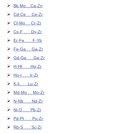
Bk-Mo . .Ca-Zn
Cd-Ce . . Ce-Zr
Cf-Mo . . Cr-Zr
Cs-F . . . Dy-Zr
Er-Fe . . . F-Yb
Fe-Ga . . Ga-Zr
Gd-Ge . . .Ge-Zr
H-Hf . . . Hg-Zr
Ho-I . . . Ir-Zr
K-li . . . Lu-Zr
Md-Mo . . Mo-Zr
N-Nb . . . Nd-Zr
Ni-O . . . Pb-Zr
Pd-Pt . . . Pu-Zr
Rb-S . . . Sc-Zr