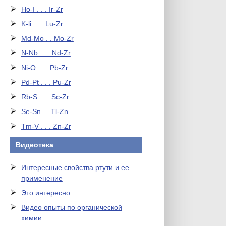
Ho-I . . . Ir-Zr
K-li . . . Lu-Zr
Md-Mo . . Mo-Zr
N-Nb . . . Nd-Zr
Ni-O . . . Pb-Zr
Pd-Pt . . . Pu-Zr
Rb-S . . . Sc-Zr
Se-Sn . . Tl-Zn
Tm-V . . . Zn-Zr
Видеотека
Интересные свойства ртути и ее
применение
Это интересно
Видео опыты по органической
химии