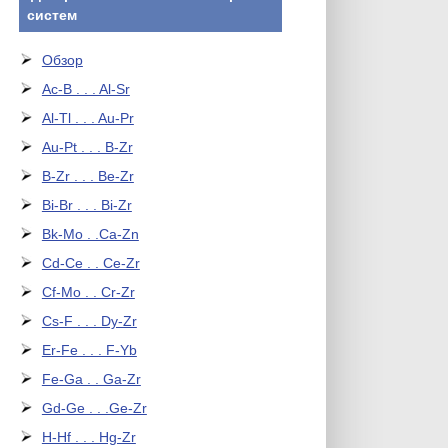
систем
Обзор
Ac-B . . . Al-Sr
Al-Tl . . . Au-Pr
Au-Pt . . . B-Zr
B-Zr . . . Be-Zr
Bi-Br . . . Bi-Zr
Bk-Mo . .Ca-Zn
Cd-Ce . . Ce-Zr
Cf-Mo . . Cr-Zr
Cs-F . . . Dy-Zr
Er-Fe . . . F-Yb
Fe-Ga . . Ga-Zr
Gd-Ge . . .Ge-Zr
H-Hf . . . Hg-Zr