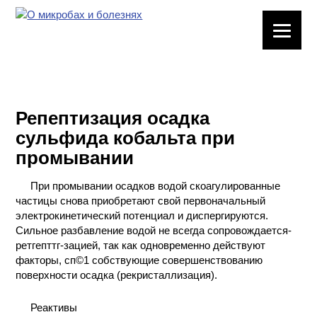
ЛАБОРАТОРНОЕ
ОБОРУДОВАНИЕ
ХИМИЧЕСКАЯ
ПОСУДА
Репептизация осадка
сульфида кобальта при
ВРЕДНЫЕ
промывании
ФАКТОРЫ
При промывании осадков водой скоагулированные
МЕТОДЫ
частицы снова приобретают свой первоначальный
ПРАКТИЧЕСКОЙ
электрокинетический потенциал и диспергируются.
ХИМИИ
Сильное разбавление водой не всегда сопровождается-
ретгепттг-зацией, так как одновременно действуют
ХИМИЯ НА
факторы, сп©1 собствующие совершенствованию
ПРОИЗВОДСТВЕ
поверхности осадка (рекристаллизация).
И ХИМИЧЕСКАЯ
ТЕХНОЛОГИЯ
Реактивы