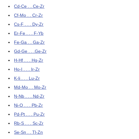
Cd-Ce . . Ce-Zr
Cf-Mo . . Cr-Zr
Cs-F . . . Dy-Zr
Er-Fe . . . F-Yb
Fe-Ga . . Ga-Zr
Gd-Ge . . .Ge-Zr
H-Hf . . . Hg-Zr
Ho-I . . . Ir-Zr
K-li . . . Lu-Zr
Md-Mo . . Mo-Zr
N-Nb . . . Nd-Zr
Ni-O . . . Pb-Zr
Pd-Pt . . . Pu-Zr
Rb-S . . . Sc-Zr
Se-Sn . . Tl-Zn