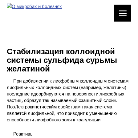
ЛАБОРАТОРНОЕ
ОБОРУДОВАНИЕ
ХИМИЧЕСКАЯ
ПОСУДА
Стабилизация коллоидной
системы сульфида сурьмы
ВРЕДНЫЕ
желатиной
ФАКТОРЫ
При добавлении к лиофобным коллоидным системам
МЕТОДЫ
лиофильных коллоидных систем (например, желатины)
ПРАКТИЧЕСКОЙ
последние адсорбируются на поверхности лиофобных
ХИМИИ
частиц, образуя так называемый «защитный слой».
ПоэЛектрокинетческйм свойствам такая система
ХИМИЯ НА
являетсй лиофильной, что приводит к уменьшению
ПРОИЗВОДСТВЕ
способности лиофобного золя к коагуляции.
И ХИМИЧЕСКАЯ
ТЕХНОЛОГИЯ
Реактивы