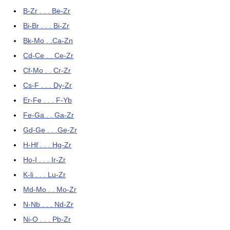
B-Zr . . . Be-Zr
Bi-Br . . . Bi-Zr
Bk-Mo . .Ca-Zn
Cd-Ce . . Ce-Zr
Cf-Mo . . Cr-Zr
Cs-F . . . Dy-Zr
Er-Fe . . . F-Yb
Fe-Ga . . Ga-Zr
Gd-Ge . . .Ge-Zr
H-Hf . . . Hg-Zr
Ho-I . . . Ir-Zr
K-li . . . Lu-Zr
Md-Mo . . Mo-Zr
N-Nb . . . Nd-Zr
Ni-O . . . Pb-Zr