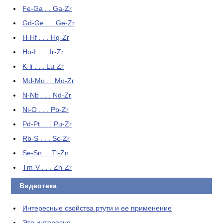
Fe-Ga . . Ga-Zr
Gd-Ge . . .Ge-Zr
H-Hf . . . Hg-Zr
Ho-I . . . Ir-Zr
K-li . . . Lu-Zr
Md-Mo . . Mo-Zr
N-Nb . . . Nd-Zr
Ni-O . . . Pb-Zr
Pd-Pt . . . Pu-Zr
Rb-S . . . Sc-Zr
Se-Sn . . Tl-Zn
Tm-V . . . Zn-Zr
Видеотека
Интересные свойства ртути и ее применение
Это интересно