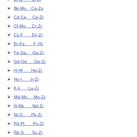
Bk-Mo . .Ca-Zn
Cd-Ce . . Ce-Zr
Cf-Mo . . Cr-Zr
Cs-F . . . Dy-Zr
Er-Fe . . . F-Yb
Fe-Ga . . Ga-Zr
Gd-Ge . . .Ge-Zr
H-Hf . . . Hg-Zr
Ho-I . . . Ir-Zr
K-li . . . Lu-Zr
Md-Mo . . Mo-Zr
N-Nb . . . Nd-Zr
Ni-O . . . Pb-Zr
Pd-Pt . . . Pu-Zr
Rb-S . . . Sc-Zr