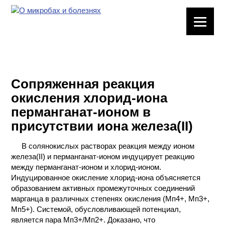
ЛАБОРАТОРНОЕ
ОБОРУДОВАНИЕ
ХИМИЧЕСКАЯ
ПОСУДА
Сопряженная реакция
окисления хлорид-иона
ВРЕДНЫЕ
перманганат-ионом в
ФАКТОРЫ
присутствии иона железа(II)
МЕТОДЫ
В солянокислых растворах реакция между ионом
ПРАКТИЧЕСКОЙ
железа(II) и перманганат-ионом индуцирует реакцию
ХИМИИ
между перманганат-ионом и хлорид-ионом.
Индуцированное окисление хлорид-иона объясняется
ХИМИЯ НА
образованием активных промежуточных соединений
ПРОИЗВОДСТВЕ
марганца в различных степенях окисления (Мп4+, Мп3+,
И ХИМИЧЕСКАЯ
Мп5+). Системой, обусловливающей потенциал,
ТЕХНОЛОГИЯ
является пара Мп3+/Мп2+. Доказано, что