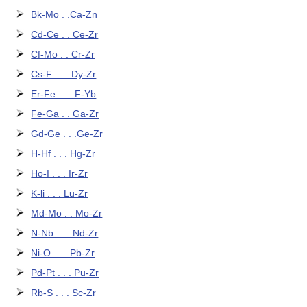
Bk-Mo . .Ca-Zn
Cd-Ce . . Ce-Zr
Cf-Mo . . Cr-Zr
Cs-F . . . Dy-Zr
Er-Fe . . . F-Yb
Fe-Ga . . Ga-Zr
Gd-Ge . . .Ge-Zr
H-Hf . . . Hg-Zr
Ho-I . . . Ir-Zr
K-li . . . Lu-Zr
Md-Mo . . Mo-Zr
N-Nb . . . Nd-Zr
Ni-O . . . Pb-Zr
Pd-Pt . . . Pu-Zr
Rb-S . . . Sc-Zr