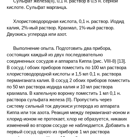
Сульфат железа(II), 0,1 н. раствор в 0,5 н. серной
кислоте. Сульфат марганца.
Хлористоводородная кислота, 0,1 н. раствор. Иодид
калия, 2%-иый раствор. Крахмал, 1%-иый раствор.
Двуокись углерода или азот.
Выполнение опыта. Подготовить два прибора,
состоящих каждый из двух последовательно
соединенных сосудов и аппарата Киппа (рис. VIII-8) [13].
В сосуд / обоих приборов поместить по 100 мл раствора
хлористоводородной кислоты и 1,5 мл 0,1 н. раствора
перманганата калия. В сосуд 2 обоих приборов поместить
по 50 мл раствора иодида калия и 10 мл раствора
крахмала. В капельную воронку поместить 1 мл 0,1 н.
раствора сульфата железа (II). Пропустить через
систему сильный ток двуокиси углерода из аппарата
Киппа или ток азота. Реакция между перманганат-ионом и
хлорид-ионом не протекает, хлор не образуется, никаких
изменений во втором сосуде не наблюдается. Добавить в
первый сосуд одного из приборов 1 мл раствора