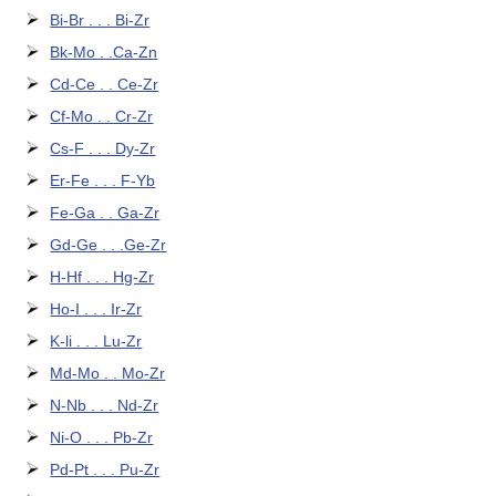
Bi-Br . . . Bi-Zr
Bk-Mo . .Ca-Zn
Cd-Ce . . Ce-Zr
Cf-Mo . . Cr-Zr
Cs-F . . . Dy-Zr
Er-Fe . . . F-Yb
Fe-Ga . . Ga-Zr
Gd-Ge . . .Ge-Zr
H-Hf . . . Hg-Zr
Ho-I . . . Ir-Zr
K-li . . . Lu-Zr
Md-Mo . . Mo-Zr
N-Nb . . . Nd-Zr
Ni-O . . . Pb-Zr
Pd-Pt . . . Pu-Zr