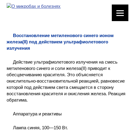
ЛАБОРАТОРНОЕ
ОБОРУДОВАНИЕ
Восстановление метиленового синего ионом
ХИМИЧЕСКАЯ
железа(II) под действием ультрафиолетового
ПОСУДА
излучения
ВРЕДНЫЕ
Действие ультрафиолетового излучения на смесь
ФАКТОРЫ
метиленового синего и соли железа(II) приводит к
обесцвечиванию красителя. Это объясняется
окислительно-восстановительной реакцией, равновесие
МЕТОДЫ
которой под действием света смещается в сторону
ПРАКТИЧЕСКОЙ
восстановления красителя и окисления железа. Реакция
ХИМИИ
обратима.
ХИМИЯ НА
Аппаратура и реактивы
ПРОИЗВОДСТВЕ
И ХИМИЧЕСКАЯ
ТЕХНОЛОГИЯ
Лампа синяя, 100—150 Вт.