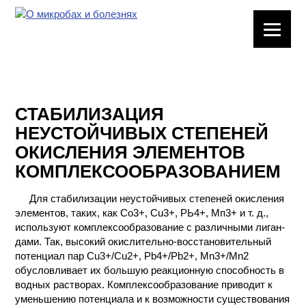
ЛАБОРАТОРНОЕ
ОБОРУДОВАНИЕ
ХИМИЧЕСКАЯ
ПОСУДА
СТАБИЛИЗАЦИЯ
НЕУСТОЙЧИВЫХ СТЕПЕНЕЙ
ВРЕДНЫЕ
ОКИСЛЕНИЯ ЭЛЕМЕНТОВ
ФАКТОРЫ
КОМПЛЕКСООБРАЗОВАНИЕМ
МЕТОДЫ
Для стабилизации неустойчивых степеней окисления
ПРАКТИЧЕСКОЙ
элементов, таких, как Со3+, Cu3+, РЬ4+, Мп3+ и т. д.,
ХИМИИ
используют комплексообразование с различными лиган-
дами. Так, высокий окислительно-восстановительный
ХИМИЯ НА
потенциал пар Cu3+/Cu2+, Pb4+/Pb2+, Mn3+/Mn2
ПРОИЗВОДСТВЕ
обусловливает их большую реакционную способность в
И ХИМИЧЕСКАЯ
водных растворах. Комплексообразование приводит к
ТЕХНОЛОГИЯ
уменьшению потенциала и к возможности существования