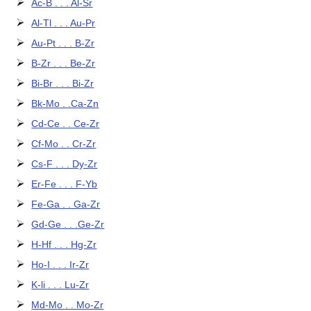
Ac-B . . . Al-Sr
Al-Tl . . . Au-Pr
Au-Pt . . . B-Zr
B-Zr . . . Be-Zr
Bi-Br . . . Bi-Zr
Bk-Mo . .Ca-Zn
Cd-Ce . . Ce-Zr
Cf-Mo . . Cr-Zr
Cs-F . . . Dy-Zr
Er-Fe . . . F-Yb
Fe-Ga . . Ga-Zr
Gd-Ge . . .Ge-Zr
H-Hf . . . Hg-Zr
Ho-I . . . Ir-Zr
K-li . . . Lu-Zr
Md-Mo . . Mo-Zr