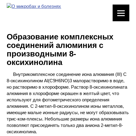
ЛАБОРАТОРНОЕ
ОБОРУДОВАНИЕ
Образование комплексных
ХИМИЧЕСКАЯ
соединений алюминия с
ПОСУДА
производными 8-
оксихинолина
ВРЕДНЫЕ
ФАКТОРЫ
Внутрикомплексное соединение иона алюминия (III) С
8-оксихинолином Al(C9H6NO)3 малорастворимо в воде,
МЕТОДЫ
но растворимо в хлороформе. Раствор 8-оксихинолината
ПРАКТИЧЕСКОЙ
алюминия в хлороформе окрашен в желтый цвет, что
ХИМИИ
используют для фотометрического определения
алюминия. С 2-метил-8-оксихинолином ионы металлов,
ХИМИЯ НА
имеющие малые ионные радиусы, не могут образовывать
ПРОИЗВОДСТВЕ
трис-ком-плексы. Небольшие размеры иона алюминия
И ХИМИЧЕСКАЯ
позволяют присоединять только два аниона 2-метил-8-
ТЕХНОЛОГИЯ
оксихинолина.