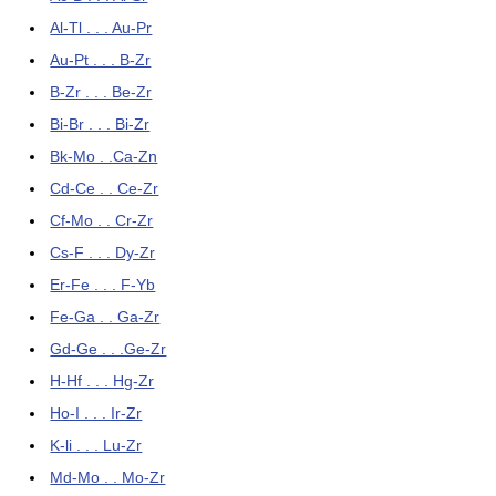
Al-Tl . . . Au-Pr
Au-Pt . . . B-Zr
B-Zr . . . Be-Zr
Bi-Br . . . Bi-Zr
Bk-Mo . .Ca-Zn
Cd-Ce . . Ce-Zr
Cf-Mo . . Cr-Zr
Cs-F . . . Dy-Zr
Er-Fe . . . F-Yb
Fe-Ga . . Ga-Zr
Gd-Ge . . .Ge-Zr
H-Hf . . . Hg-Zr
Ho-I . . . Ir-Zr
K-li . . . Lu-Zr
Md-Mo . . Mo-Zr