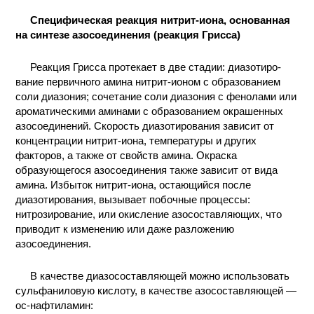
КОНТАКТЫ
Специфическая реакция нитрит-иона, основанная
на синтезе азосоединения (реакция Грисса)
Реакция Грисса протекает в две стадии: диазотиро-
вание первичного амина нитрит-ионом с образованием
соли диазония; сочетание соли диазония с фенолами или
ароматическими аминами с образованием окрашенных
азосоединений. Скорость диазотирования зависит от
концентрации нитрит-иона, температуры и других
факторов, а также от свойств амина. Окраска
образующегося азосоединения также зависит от вида
амина. Избыток нитрит-иона, остающийся после
диазотирования, вызывает побочные процессы:
нитрозирование, или окисление азосоставляющих, что
приводит к изменению или даже разложению
азосоединения.
В качестве диазосоставляющей можно использовать
сульфаниловую кислоту, в качестве азосоставляющей —
ос-нафтиламин: