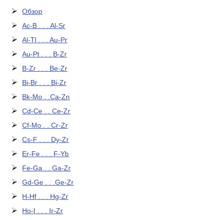
Обзор
Ac-B . . . Al-Sr
Al-Tl . . . Au-Pr
Au-Pt . . . B-Zr
B-Zr . . . Be-Zr
Bi-Br . . . Bi-Zr
Bk-Mo . .Ca-Zn
Cd-Ce . . Ce-Zr
Cf-Mo . . Cr-Zr
Cs-F . . . Dy-Zr
Er-Fe . . . F-Yb
Fe-Ga . . Ga-Zr
Gd-Ge . . .Ge-Zr
H-Hf . . . Hg-Zr
Ho-I . . . Ir-Zr