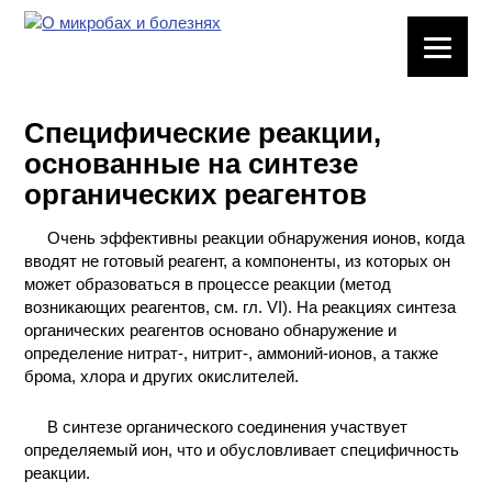
ЛАБОРАТОРНОЕ
ОБОРУДОВАНИЕ
Специфические реакции,
ХИМИЧЕСКАЯ
основанные на синтезе
ПОСУДА
органических реагентов
ВРЕДНЫЕ
Очень эффективны реакции обнаружения ионов, когда
ФАКТОРЫ
вводят не готовый реагент, а компоненты, из которых он
может образоваться в процессе реакции (метод
МЕТОДЫ
возникающих реагентов, см. гл. VI). На реакциях синтеза
ПРАКТИЧЕСКОЙ
органических реагентов основано обнаружение и
ХИМИИ
определение нитрат-, нитрит-, аммоний-ионов, а также
брома, хлора и других окислителей.
ХИМИЯ НА
ПРОИЗВОДСТВЕ
В синтезе органического соединения участвует
И ХИМИЧЕСКАЯ
определяемый ион, что и обусловливает специфичность
ТЕХНОЛОГИЯ
реакции.