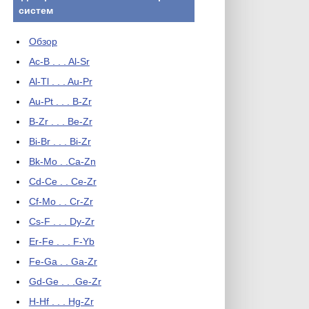
систем
Обзор
Ac-B . . . Al-Sr
Al-Tl . . . Au-Pr
Au-Pt . . . B-Zr
B-Zr . . . Be-Zr
Bi-Br . . . Bi-Zr
Bk-Mo . .Ca-Zn
Cd-Ce . . Ce-Zr
Cf-Mo . . Cr-Zr
Cs-F . . . Dy-Zr
Er-Fe . . . F-Yb
Fe-Ga . . Ga-Zr
Gd-Ge . . .Ge-Zr
H-Hf . . . Hg-Zr