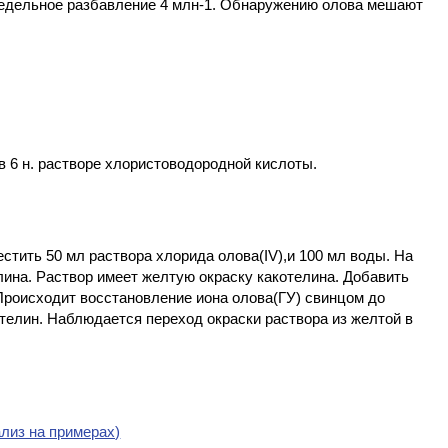
редельное разбавление 4 млн-1. Обнаружению олова мешают
в 6 н. растворе хлористоводородной кислоты.
стить 50 мл раствора хлорида олова(IV),и 100 мл воды. На
лина. Раствор имеет желтую окраску какотелина. Добавить
Происходит восстановление иона олова(ГУ) свинцом до
отелин. Наблюдается переход окраски раствора из желтой в
лиз на примерах)