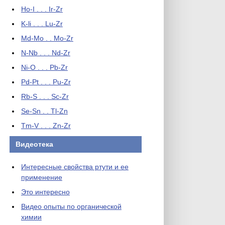
Ho-I . . . Ir-Zr
K-li . . . Lu-Zr
Md-Mo . . Mo-Zr
N-Nb . . . Nd-Zr
Ni-O . . . Pb-Zr
Pd-Pt . . . Pu-Zr
Rb-S . . . Sc-Zr
Se-Sn . . Tl-Zn
Tm-V . . . Zn-Zr
Видеотека
Интересные свойства ртути и ее
применение
Это интересно
Видео опыты по органической
химии