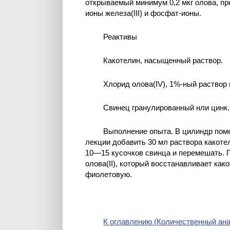
открываемый минимум 0,2 мкг олова, п
ионы железа(III) и фосфат-ионы.
Реактивы
Какотелин, насыщенный раствор.
Хлорид олова(IV), 1%-ный раствор 
Свинец гранулированный нли цинк.
Выполнение опыта. В цилиндр поме
лекции добавить 30 мл раствора какоте
10—15 кусочков свинца и перемешать. 
олова(II), который восстанавливает как
фиолетовую.
К оглавлению (Количественный ана