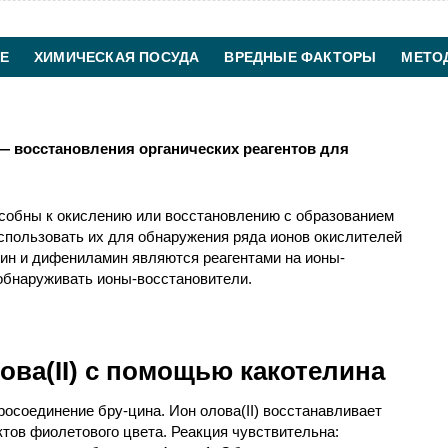
Е
ХИМИЧЕСКАЯ ПОСУДА
ВРЕДНЫЕ ФАКТОРЫ
МЕТО
ХИМИЧЕСКАЯ ТЕХНОЛОГИЯ
КОНТАКТЫ
— восстановления органических реагентов для
особны к окислению или восстановлению с образованием
спользовать их для обнаружения ряда ионов окислителей
дин и дифениламин являются реагентами на ионы-
 обнаруживать ионы-восстановители.
ова(II) с помощью какотелина
росоединение бру-цина. Ион олова(II) восстанавливает
ктов фиолетового цвета. Реакция чувствительна: