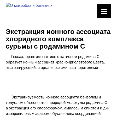
ЛАБОРАТОРНОЕ
ОБОРУДОВАНИЕ
Экстракция ионного ассоциата
ХИМИЧЕСКАЯ
хлоридного комплекса
ПОСУДА
сурьмы с родамином С
ВРЕДНЫЕ
Гексахлорантимонат-ион c катионом родамина С
ФАКТОРЫ
образует ионный ассоциат красно-фиолетового цвета,
экстрагирующийся органическими растворителями
МЕТОДЫ
ПРАКТИЧЕСКОЙ
ХИМИИ
ХИМИЯ НА
Экстрагируемость ионного ассоциата бензолом и
ПРОИЗВОДСТВЕ
толуолом объясняется природой молекулы родамина С,
И ХИМИЧЕСКАЯ
а экстракция его хлороформом, амиловым спиртом и ди-
ТЕХНОЛОГИЯ
изопропиловым эфиром обусловлена координацией