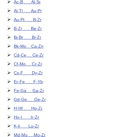
Ac-B . . . Al-Sr
Al-Tl . . . Au-Pr
Au-Pt . . . B-Zr
B-Zr . . . Be-Zr
Bi-Br . . . Bi-Zr
Bk-Mo . .Ca-Zn
Cd-Ce . . Ce-Zr
Cf-Mo . . Cr-Zr
Cs-F . . . Dy-Zr
Er-Fe . . . F-Yb
Fe-Ga . . Ga-Zr
Gd-Ge . . .Ge-Zr
H-Hf . . . Hg-Zr
Ho-I . . . Ir-Zr
K-li . . . Lu-Zr
Md-Mo . . Mo-Zr