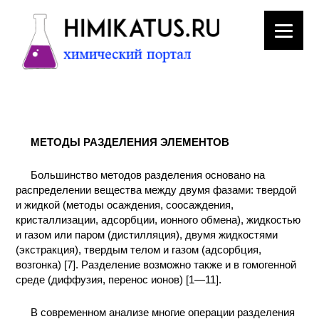
ЛАБОРАТОРНОЕ
ОБОРУДОВАНИЕ
МЕТОДЫ РАЗДЕЛЕНИЯ ЭЛЕМЕНТОВ
ХИМИЧЕСКАЯ
ПОСУДА
Большинство методов разделения основано на
распределении вещества между двумя фазами: твердой
ВРЕДНЫЕ
и жидкой (методы осаждения, соосаждения,
ФАКТОРЫ
кристаллизации, адсорбции, ионного обмена), жидкостью
и газом или паром (дистилляция), двумя жидкостями
(экстракция), твердым телом и газом (адсорбция,
МЕТОДЫ
возгонка) [7]. Разделение возможно также и в гомогенной
ПРАКТИЧЕСКОЙ
среде (диффузия, перенос ионов) [1—11].
ХИМИИ
В современном анализе многие операции разделения
ХИМИЯ НА