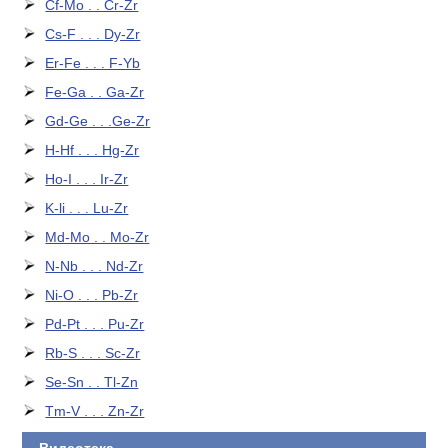
Cf-Mo . . Cr-Zr
Cs-F . . . Dy-Zr
Er-Fe . . . F-Yb
Fe-Ga . . Ga-Zr
Gd-Ge . . .Ge-Zr
H-Hf . . . Hg-Zr
Ho-I . . . Ir-Zr
K-li . . . Lu-Zr
Md-Mo . . Mo-Zr
N-Nb . . . Nd-Zr
Ni-O . . . Pb-Zr
Pd-Pt . . . Pu-Zr
Rb-S . . . Sc-Zr
Se-Sn . . Tl-Zn
Tm-V . . . Zn-Zr