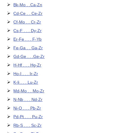
Bk-Mo . .Ca-Zn
Cd-Ce . . Ce-Zr
Cf-Mo . . Cr-Zr
Cs-F . . . Dy-Zr
Er-Fe . . . F-Yb
Fe-Ga . . Ga-Zr
Gd-Ge . . .Ge-Zr
H-Hf . . . Hg-Zr
Ho-I . . . Ir-Zr
K-li . . . Lu-Zr
Md-Mo . . Mo-Zr
N-Nb . . . Nd-Zr
Ni-O . . . Pb-Zr
Pd-Pt . . . Pu-Zr
Rb-S . . . Sc-Zr