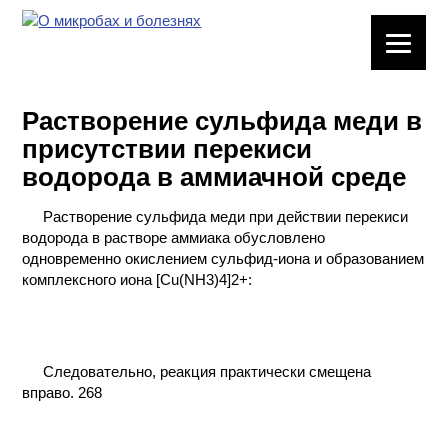
ЛАБОРАТОРНОЕ
ОБОРУДОВАНИЕ
Растворение сульфида меди в
ХИМИЧЕСКАЯ
присутствии перекиси
ПОСУДА
водорода в аммиачной среде
ВРЕДНЫЕ
Растворение сульфида меди при действии перекиси
ФАКТОРЫ
водорода в растворе аммиака обусловлено
одновременно окислением сульфид-иона и образованием
МЕТОДЫ
комплексного иона [Cu(NH3)4]2+:
ПРАКТИЧЕСКОЙ
ХИМИИ
ХИМИЯ НА
Следовательно, реакция практически смещена
ПРОИЗВОДСТВЕ
вправо. 268
И ХИМИЧЕСКАЯ
ТЕХНОЛОГИЯ