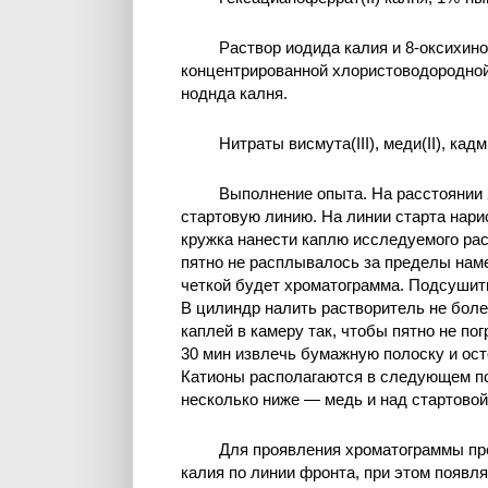
Раствор иодида калия и 8-оксихино
концентрированной хлористоводородной 
ноднда калня.
Нитраты висмута(III), меди(II), кад
Выполнение опыта. На расстоянии 
стартовую линию. На линии старта нар
кружка нанести каплю исследуемого раст
пятно не расплывалось за пределы наме
четкой будет хроматограмма. Подсушить
В цилиндр налить растворитель не боле
каплей в камеру так, чтобы пятно не по
30 мин извлечь бумажную полоску и ост
Катионы располагаются в следующем по
несколько ниже — медь и над стартово
Для проявления хроматограммы пр
калия по линии фронта, при этом появл