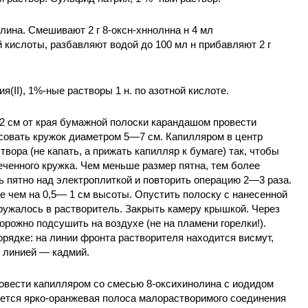
лина. Смешивают 2 г 8-оксн-хннолнна н 4 мл
кислоты, разбавляют водой до 100 мл н прибавляют 2 г
мия(II), 1%-ные растворы 1 н. по азотной кислоте.
2 см от края бумажной полоски карандашом провести
исовать кружок диаметром 5—7 см. Капилляром в центр
вора (не капать, а прижать капилляр к бумаге) так, чтобы
ченного кружка. Чем меньше размер пятна, тем более
 пятно над электроплиткой и повторить операцию 2—3 раза.
е чем на 0,5— 1 см высоты. Опустить полоску с нанесенной
гружалось в растворитель. Закрыть камеру крышкой. Через
орожно подсушить на воздухе (не на пламени горелки!).
рядке: на линии фронта растворителя находится висмут,
й линией — кадмий.
овести капилляром со смесью 8-оксихинолина с иодидом
яется ярко-оранжевая полоса малорастворимого соединения