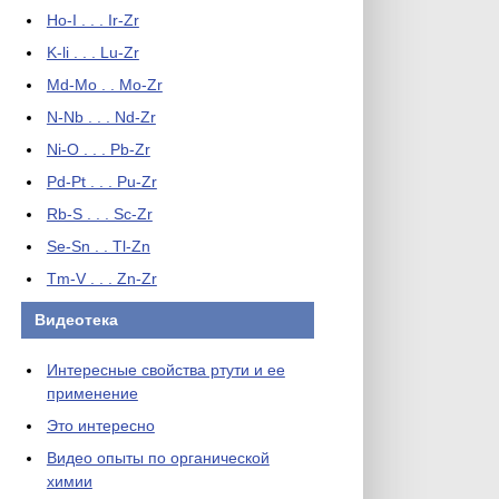
Ho-I . . . Ir-Zr
K-li . . . Lu-Zr
Md-Mo . . Mo-Zr
N-Nb . . . Nd-Zr
Ni-O . . . Pb-Zr
Pd-Pt . . . Pu-Zr
Rb-S . . . Sc-Zr
Se-Sn . . Tl-Zn
Tm-V . . . Zn-Zr
Видеотека
Интересные свойства ртути и ее
применение
Это интересно
Видео опыты по органической
химии