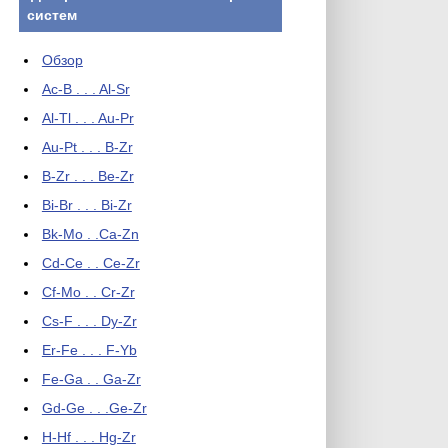
систем
Обзор
Ac-B . . . Al-Sr
Al-Tl . . . Au-Pr
Au-Pt . . . B-Zr
B-Zr . . . Be-Zr
Bi-Br . . . Bi-Zr
Bk-Mo . .Ca-Zn
Cd-Ce . . Ce-Zr
Cf-Mo . . Cr-Zr
Cs-F . . . Dy-Zr
Er-Fe . . . F-Yb
Fe-Ga . . Ga-Zr
Gd-Ge . . .Ge-Zr
H-Hf . . . Hg-Zr