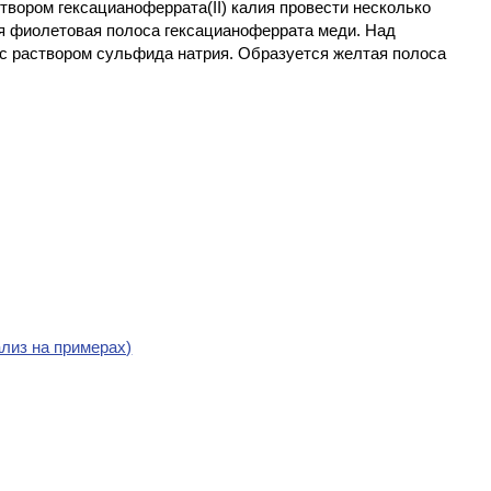
створом гексацианоферрата(II) калия провести несколько
ся фиолетовая полоса гексацианоферрата меди. Над
 с раствором сульфида натрия. Образуется желтая полоса
лиз на примерах)