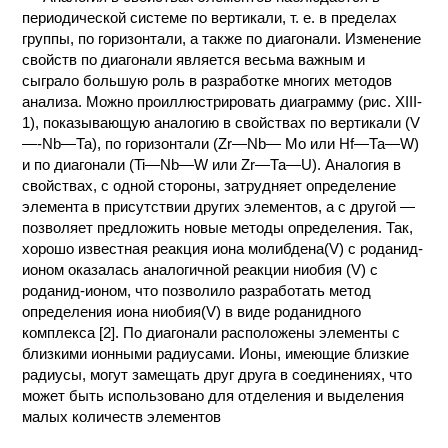
периодической системе по вертикали, т. е. в пределах
КОНТАКТЫ
группы, по горизонтали, а также по диагонали. Изменение
свойств по диагонали является весьма важным и
сыграло большую роль в разработке многих методов
анализа. Можно проиллюстрировать диаграмму (рис. XIII-
1), показывающую аналогию в свойствах по вертикали (V
—-Nb—Та), по горизонтали (Zr—Nb— Mo или Hf—Та—W)
и по диагонали (Ti—Nb—W или Zr—Та—U). Аналогия в
свойствах, с одной стороны, затрудняет определение
элемента в присутствии других элементов, а с другой —
позволяет предложить новые методы определения. Так,
хорошо известная реакция иона молибдена(V) с роданид-
ионом оказалась аналогичной реакции ниобия (V) с
роданид-ионом, что позволило разработать метод
определения иона ниобия(V) в виде роданидного
комплекса [2]. По диагонали расположены элементы с
близкими ионными радиусами. Ионы, имеющие близкие
радиусы, могут замещать друг друга в соединениях, что
может быть использовано для отделения и выделения
малых количеств элементов