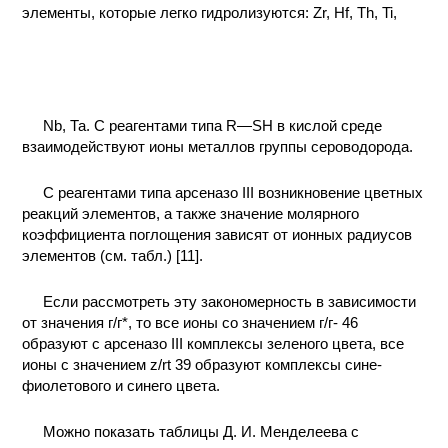
элементы, которые легко гидролизуются: Zr, Hf, Th, Ti,
Nb, Та. С реагентами типа R—SH в кислой среде
взаимодействуют ионы металлов группы сероводорода.
С реагентами типа арсеназо III возникновение цветных
реакций элементов, а также значение молярного
коэффициента поглощения зависят от ионных радиусов
элементов (см. табл.) [11].
Если рассмотреть эту закономерность в зависимости
от значения г/г*, то все ионы со значением г/г- 46
образуют с арсеназо III комплексы зеленого цвета, все
ионы с значением z/rt 39 образуют комплексы сине-
фиолетового и синего цвета.
Можно показать таблицы Д. И. Менделеева с