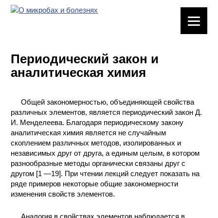
ЛАБОРАТОРНОЕ
ОБОРУДОВАНИЕ
Периодический закон и
ХИМИЧЕСКАЯ
аналитическая химия
ПОСУДА
ВРЕДНЫЕ
Общей закономерностью, объединяющей свойства
ФАКТОРЫ
различных элементов, является периодический закон Д.
И. Менделеева. Благодаря периодическому закону
МЕТОДЫ
аналитическая химия является не случайным
ПРАКТИЧЕСКОЙ
скоплением различных методов, изолированных и
ХИМИИ
независимых друг от друга, а единым целым, в котором
разнообразные методы органически связаны друг с
другом [1 —19]. При чтении лекций следует показать на
ХИМИЯ НА
ряде примеров некоторые общие закономерности
ПРОИЗВОДСТВЕ
изменения свойств элементов.
И ХИМИЧЕСКАЯ
ТЕХНОЛОГИЯ
Аналогия в свойствах элементов наблюдается в