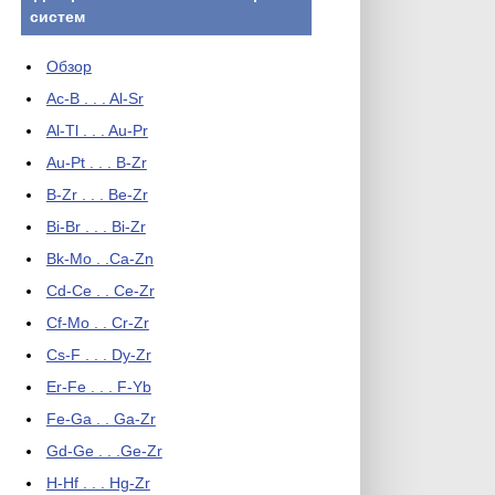
систем
Обзор
Ac-B . . . Al-Sr
Al-Tl . . . Au-Pr
Au-Pt . . . B-Zr
B-Zr . . . Be-Zr
Bi-Br . . . Bi-Zr
Bk-Mo . .Ca-Zn
Cd-Ce . . Ce-Zr
Cf-Mo . . Cr-Zr
Cs-F . . . Dy-Zr
Er-Fe . . . F-Yb
Fe-Ga . . Ga-Zr
Gd-Ge . . .Ge-Zr
H-Hf . . . Hg-Zr