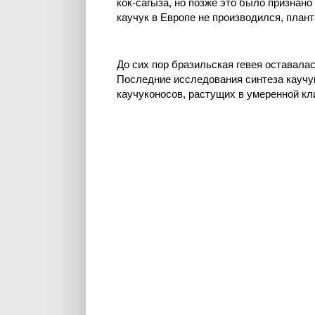
кок-сагыза, но позже это было признан
каучук в Европе не производился, план
До сих пор бразильская гевея оставал
Последние исследования синтеза каучу
каучуконосов, растущих в умеренной кл