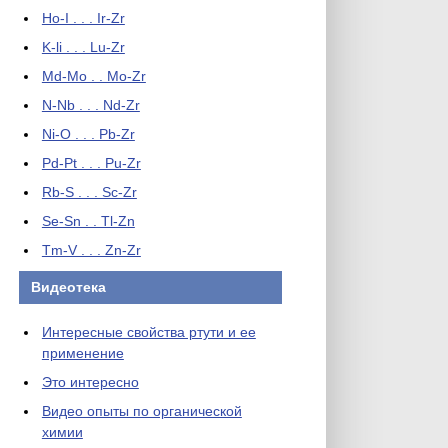
Ho-I . . . Ir-Zr
K-li . . . Lu-Zr
Md-Mo . . Mo-Zr
N-Nb . . . Nd-Zr
Ni-O . . . Pb-Zr
Pd-Pt . . . Pu-Zr
Rb-S . . . Sc-Zr
Se-Sn . . Tl-Zn
Tm-V . . . Zn-Zr
Видеотека
Интересные свойства ртути и ее
применение
Это интересно
Видео опыты по органической
химии