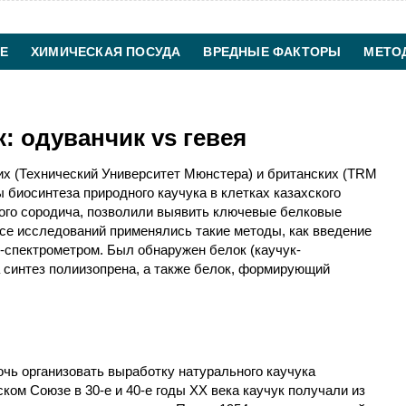
Е
ХИМИЧЕСКАЯ ПОСУДА
ВРЕДНЫЕ ФАКТОРЫ
МЕТО
ХИМИЧЕСКАЯ ТЕХНОЛОГИЯ
КОНТАКТЫ
: одуванчик vs гевея
х (Технический Университет Мюнстера) и британских (TRM
 биосинтеза природного каучука в клетках казахского
ского сородича, позволили выявить ключевые белковые
се исследований применялись такие методы, как введение
-спектрометром. Был обнаружен белок (каучук-
 синтез полиизопрена, а также белок, формирующий
очь организовать выработку натурального каучука
ком Союзе в 30-e и 40-e годы ХX века каучук получали из