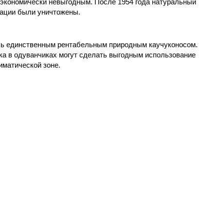
о экономически невыгодным. После 1954 года натуральный
тации были уничтожены.
ась единственным рентабельным природным каучуконосом.
ка в одуванчиках могут сделать выгодным использование
иматической зоне.