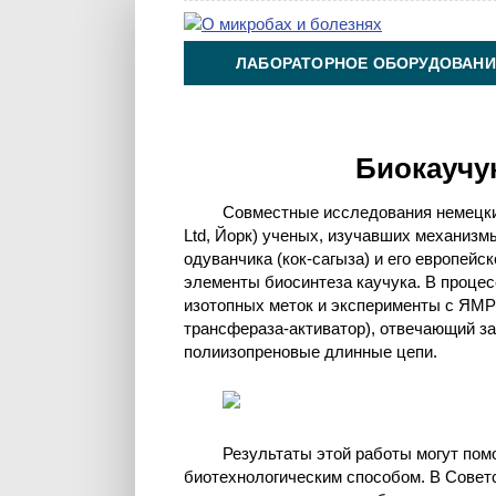
ЛАБОРАТОРНОЕ ОБОРУДОВАНИ
ХИМИЯ НА ПРОИЗВОДСТВЕ И 
Биокаучук
Совместные исследования немецки
Ltd, Йорк) ученых, изучавших механизмы
одуванчика (кок-сагыза) и его европей
элементы биосинтеза каучука. В процес
изотопных меток и эксперименты с ЯМР
трансфераза-активатор), отвечающий за
полиизопреновые длинные цепи.
Результаты этой работы могут пом
биотехнологическим способом. В Советс