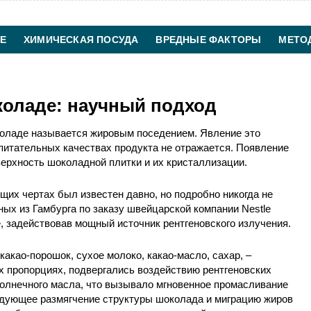
Е
ХИМИЧЕСКАЯ ПОСУДА
ВРЕДНЫЕ ФАКТОРЫ
МЕТО
ХИМИЧЕСКАЯ ТЕХНОЛОГИЯ
КОНТАКТЫ
коладе: научный подход
коладе называется жировым поседением. Явление это
питательных качествах продукта не отражается. Появление
верхность шоколадной плитки и их кристаллизации.
щих чертах был известен давно, но подробно никогда не
ных из Гамбурга по заказу швейцарской компании Nestle
, задействовав мощный источник рентгеновского излучения.
акао-порошок, сухое молоко, какао-масло, сахар, –
 пропорциях, подвергались воздействию рентгеновских
солнечного масла, что вызывало мгновенное промасливание
дующее размягчение структуры шоколада и миграцию жиров