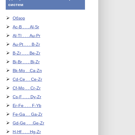
систем
Обзор
Ac-B . . . Al-Sr
Al-Tl . . . Au-Pr
Au-Pt . . . B-Zr
B-Zr . . . Be-Zr
Bi-Br . . . Bi-Zr
Bk-Mo . .Ca-Zn
Cd-Ce . . Ce-Zr
Cf-Mo . . Cr-Zr
Cs-F . . . Dy-Zr
Er-Fe . . . F-Yb
Fe-Ga . . Ga-Zr
Gd-Ge . . .Ge-Zr
H-Hf . . . Hg-Zr