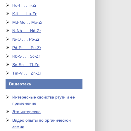
Ho-I . . . Ir-Zr
K-li . . . Lu-Zr
Md-Mo . . Mo-Zr
N-Nb . . . Nd-Zr
Ni-O . . . Pb-Zr
Pd-Pt . . . Pu-Zr
Rb-S . . . Sc-Zr
Se-Sn . . Tl-Zn
Tm-V . . . Zn-Zr
Видеотека
Интересные свойства ртути и ее
применение
Это интересно
Видео опыты по органической
химии