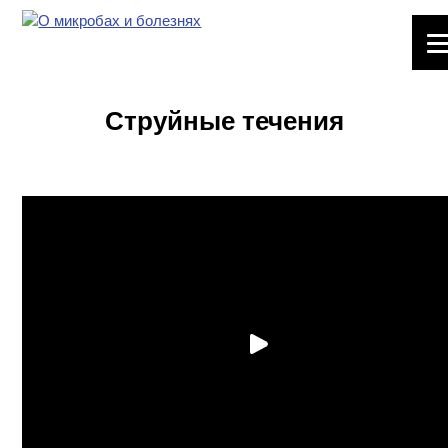
ЛАБОРАТОРНОЕ
ОБОРУДОВАНИЕ
Струйные течения
ХИМИЧЕСКАЯ
ПОСУДА
ВРЕДНЫЕ
ФАКТОРЫ
МЕТОДЫ
ПРАКТИЧЕСКОЙ
ХИМИИ
ХИМИЯ НА
ПРОИЗВОДСТВЕ
И ХИМИЧЕСКАЯ
ТЕХНОЛОГИЯ