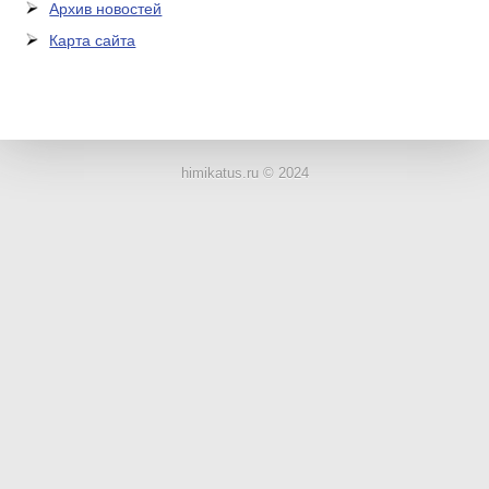
Архив новостей
Карта сайта
ЛАБОРАТОРНОЕ
ОБОРУДОВАНИЕ
himikatus.ru © 2024
ХИМИЧЕСКАЯ
ПОСУДА
ВРЕДНЫЕ
ФАКТОРЫ
МЕТОДЫ
ПРАКТИЧЕСКОЙ
ХИМИИ
ХИМИЯ НА
ПРОИЗВОДСТВЕ
И ХИМИЧЕСКАЯ