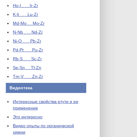
Ho-I . . . Ir-Zr
K-li . . . Lu-Zr
Md-Mo . . Mo-Zr
N-Nb . . . Nd-Zr
Ni-O . . . Pb-Zr
Pd-Pt . . . Pu-Zr
Rb-S . . . Sc-Zr
Se-Sn . . Tl-Zn
Tm-V . . . Zn-Zr
Видеотека
Интересные свойства ртути и ее
применение
Это интересно
Видео опыты по органической
химии