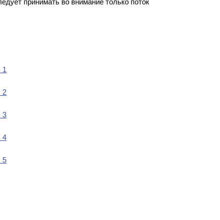
ледует принимать во внимание только поток
 1
 2
 3
 4
 5