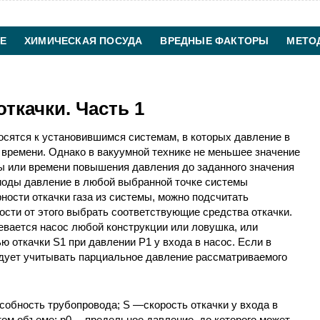
Е
ХИМИЧЕСКАЯ ПОСУДА
ВРЕДНЫЕ ФАКТОРЫ
МЕТО
ХИМИЧЕСКАЯ ТЕХНОЛОГИЯ
КОНТАКТЫ
ткачки. Часть 1
сятся к установившимся системам, в которых давление в
 времени. Однако в вакуумной технике не меньшее значение
ы или времени повышения давления до заданного значения
ериоды давление в любой выбранной точке системы
ности откачки газа из системы, можно подсчитать
ости от этого выбрать соответствующие средства откачки.
евается насос любой конструкции или ловушка, или
ю откачки S1 при давлении P1 у входа в насос. Если в
едует учитывать парциальное давление рассматриваемого
собность трубопровода; S —скорость откачки у входа в
том объеме; р0 —предельное давление, до которого может