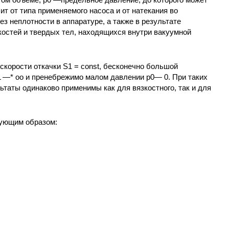
ит от типа применяемого насоса и от натекания во
з неплотности в аппаратуре, а также в результате
костей и твердых тел, находящихся внутри вакуумной
скорости откачки S1 = const, бесконечно большой
L —* оо и пренебрежимо малом давлении р0— 0. При таких
ьтаты одинаково применимы как для вязкостного, так и для
дующим образом: