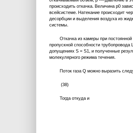
происходить откачка. Величина р0 завис
всейсистеме. Натекание происходит чере
десорбции и выделения воздуха из жид
системы.
Откачка из камеры при постоянной 
пропускной способности трубопровода 
допущениях S = S1, и полученные резул
молекулярного режима течения.
Поток газа Q можно выразить сле
(38)
Тогда
откуда
и