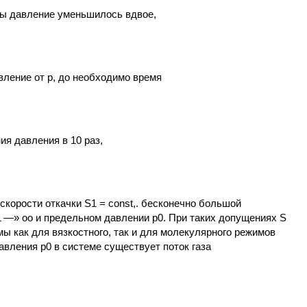
бы давление уменьшилось вдвое,
вление от р, до необходимо время
ия давления в 10 раз,
скорости откачки S1 = const,. бесконечно большой
 —» оо и предельном давлении р0. При таких допущениях S
ы как для вязкостного, так и для молекулярного режимов
авления р0 в системе существует поток газа