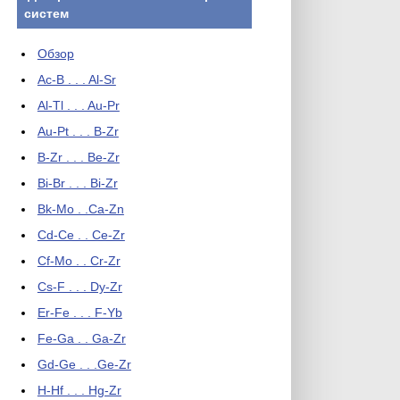
систем
Обзор
Ac-B . . . Al-Sr
Al-Tl . . . Au-Pr
Au-Pt . . . B-Zr
B-Zr . . . Be-Zr
Bi-Br . . . Bi-Zr
Bk-Mo . .Ca-Zn
Cd-Ce . . Ce-Zr
Cf-Mo . . Cr-Zr
Cs-F . . . Dy-Zr
Er-Fe . . . F-Yb
Fe-Ga . . Ga-Zr
Gd-Ge . . .Ge-Zr
H-Hf . . . Hg-Zr