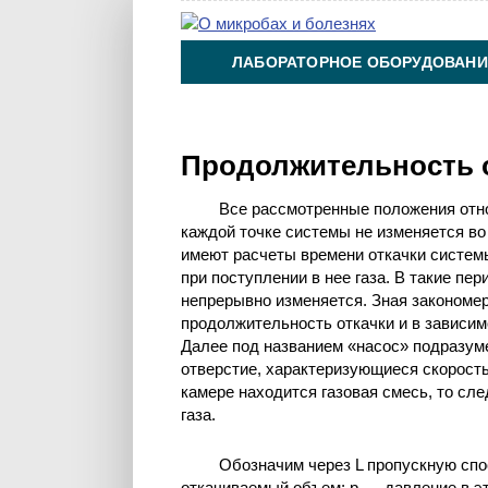
ЛАБОРАТОРНОЕ ОБОРУДОВАНИ
ХИМИЯ НА ПРОИЗВОДСТВЕ И 
Продолжительность о
Все рассмотренные положения отно
каждой точке системы не изменяется во
имеют расчеты времени откачки систем
при поступлении в нее газа. В такие п
непрерывно изменяется. Зная закономер
продолжительность откачки и в зависим
Далее под названием «насос» подразум
отверстие, характеризующиеся скорость
камере находится газовая смесь, то сл
газа.
Обозначим через L пропускную спо
откачиваемый объем; р -—давление в э