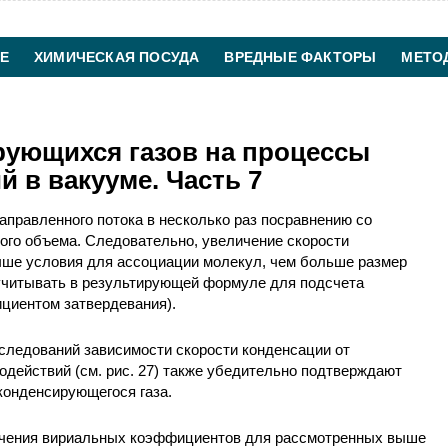
Е
ХИМИЧЕСКАЯ ПОСУДА
ВРЕДНЫЕ ФАКТОРЫ
МЕТО
ХИМИЧЕСКАЯ ТЕХНОЛОГИЯ
КОНТАКТЫ
ующихся газов на процессы
 в вакууме. Часть 7
направленного потока в несколько раз посравнению со
ого объема. Следовательно, увеличение cкорости
чше условия для ассоциации молекул, чем больше размер
учитывать в результирующей формуле для подсчета
ициентом затвердевания).
следований зависимости скорости конденсации от
действий (см. рис. 27) также убедительно подтверждают
конденсирующегося газа.
ачения вириальных коэффициентов для рассмотренных выше