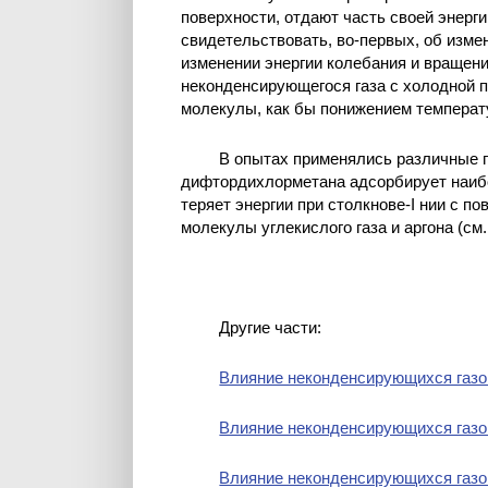
поверхности, отдают часть своей энерги
свидетельствовать, во-первых, об измен
изменении энергии колебания и вращен
неконденсирующегося газа с холодной п
молекулы, как бы понижением температ
В опытах применялись различные га
дифтордихлорметана адсорбирует наибо
теряет энергии при столкнове-I нии с 
молекулы углекислого газа и аргона (см. 
Другие части:
Влияние неконденсирующихся газо
Влияние неконденсирующихся газо
Влияние неконденсирующихся газо