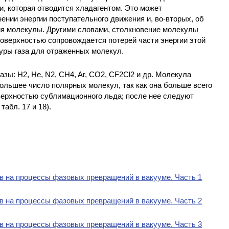
и, которая отводится хладагентом. Это может
ении энергии поступательного движения и, во-вторых, об
ия молекулы. Другими словами, столкновение молекулы
оверхностью сопровождается потерей части энергии этой
уры газа для отраженных молекул.
зы: H2, Не, N2, CH4, Ar, CO2, CF2Cl2 и др. Молекула
льшее число полярных молекул, так как она больше всего
поверхностью сублимационного льда; после нее следуют
табл. 17 и 18).
в на процессы фазовых превращений в вакууме. Часть 1
в на процессы фазовых превращений в вакууме. Часть 2
в на процессы фазовых превращений в вакууме. Часть 3