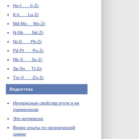
Ho-I . . . Ir-Zr
K-li . . . Lu-Zr
Md-Mo . . Mo-Zr
N-Nb . . . Nd-Zr
Ni-O . . . Pb-Zr
Pd-Pt . . . Pu-Zr
Rb-S . . . Sc-Zr
Se-Sn . . Tl-Zn
Tm-V . . . Zn-Zr
Видеотека
Интересные свойства ртути и ее
применение
Это интересно
Видео опыты по органической
химии