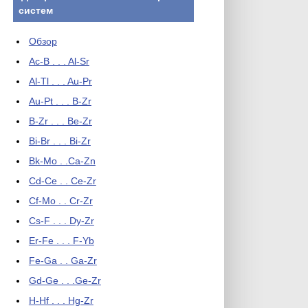
систем
Обзор
Ac-B . . . Al-Sr
Al-Tl . . . Au-Pr
Au-Pt . . . B-Zr
B-Zr . . . Be-Zr
Bi-Br . . . Bi-Zr
Bk-Mo . .Ca-Zn
Cd-Ce . . Ce-Zr
Cf-Mo . . Cr-Zr
Cs-F . . . Dy-Zr
Er-Fe . . . F-Yb
Fe-Ga . . Ga-Zr
Gd-Ge . . .Ge-Zr
H-Hf . . . Hg-Zr