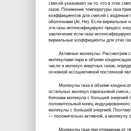
смесей указывают на то, что в этих см
газов. Понижение температуры газа пр
коэффициентов для смесей с водяным п
оболочками (Ar, Не). Если вириальные к
эти газы интенсифицируют процесс конд
заключение если газы интенсифицируют
вириальные коэффициенты для этих газ
Активные молекулы. Рассмотрим с
молекулами пара в объеме конденсацио
числе и молекул инертных газов, опре
основной ассоциативной постоянной яв
Молекулы газа в объеме конденсат
остальных молекул парогазовой смеси,
Кеезома молекула с большей энергией п
положительный конец индуцированного 
молекулы с большей энергией. Поэтому
— положительно активной, а молекулу с
Молекулы газа при отражении от т