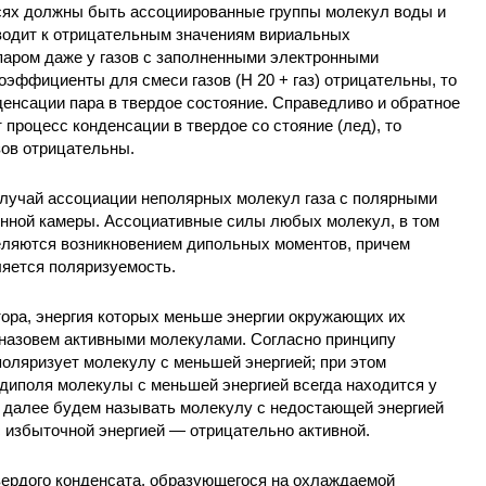
есях должны быть ассоциированные группы молекул воды и
иводит к отрицательным значениям вириальных
аром даже у газов с заполненными электронными
оэффициенты для смеси газов (H 20 + газ) отрицательны, то
енсации пара в твердое состояние. Справедливо и обратное
 процесс конденсации в твердое со
стояние (лед), то
ов отрицательны.
лучай ассоциации неполярных молекул газа с полярными
нной камеры. Ассоциативные силы любых молекул, в том
деляются возникновением дипольных моментов, причем
ляется поляризуемость.
ора, энергия которых меньше энергии окружающих их
 назовем активными молекулами. Согласно принципу
оляризует молекулу с меньшей энергией; при этом
диполя молекулы с меньшей энергией всегда находится у
 далее будем называть молекулу с недостающей энергией
 избыточной энергией — отрицательно активной.
вердого конденсата, образующегося на охлаждаемой