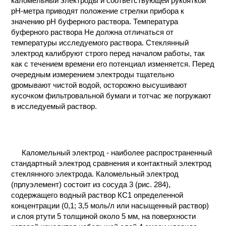
каломельный электроды и соответствующей рукояткой
рН-метра приводят положение стрелки прибора к
значению рН буферного раствора. Температура
буферного раствора Не должна отличаться от
температуры исследуемого раствора. Стеклянный
электрод калибруют строго перед началом работы, так
как с течением времени егo потенциал изменяется. Перед
очередным измерением электроды тщательно
gромывают чистой водой, осторожно высушивают
кусочком фильтровальной бумаги и тотчас же погружают
в исследуемый раствор.
Каломельный электрод - наиболее распространенный
стандартный электрод сравнения и контактный электрод
стеклянного электрода. Каломельный электрод
(прлуэлемент) состоит из сосуда 3 (рис. 284),
содержащего водный раствор КС1 определенной
концентрации (0,1; 3,5 моль/л или насыщенный раствор)
и слоя ртути 5 толщиной около 5 мм, на поверхности