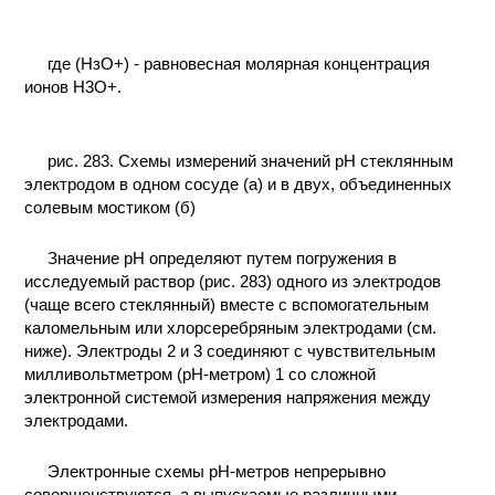
где (НзО+) - равновесная молярная концентрация
ионов Н3О+.
рис. 283. Схемы измерений значений рН стеклянным
электродом в одном сосуде (а) и в двух, объединенных
солевым мостиком (б)
Значение рН определяют путем погружения в
исследуемый раствор (рис. 283) одного из электродов
(чаще всего стеклянный) вместе с вспомогательным
каломельным или хлорсеребряным электродами (см.
ниже). Электроды 2 и 3 соединяют с чувствительным
милливольтметром (рН-метром) 1 со сложной
электронной системой измерения напряжения между
электродами.
Электронные схемы рН-метров непрерывно
совершенствуются, а выпускаемые различными