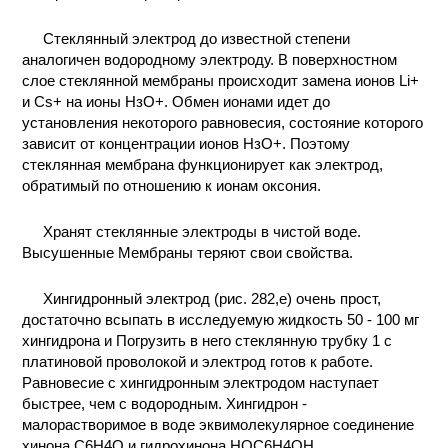
КОНТАКТЫ
Стеклянный электрод до известной степени
аналогичен водородному электроду. В поверхностном
слое стеклянной мембраны происходит замена ионов Li+
и Cs+ на ионы НзО+. Обмен ионами идет до
установления некоторого равновесия, состояние которого
зависит от концентрации ионов НзО+. Поэтому
стеклянная мембрана функционирует как электрод,
обратимый по отношению к ионам оксония.
Хранят стеклянные электроды в чистой воде.
Высушенные Мембраны теряют свои свойства.
Хингидронный электрод (рис. 282,е) очень прост,
достаточно всыпать в исследуемую жидкость 50 - 100 мг
хингидрона и Погрузить в него стеклянную трубку 1 с
платиновой проволокой и электрод готов к работе.
Равновесие с хингидронным электродом наступает
быстрее, чем с водородным. Хингидрон -
малорастворимое в воде эквимолекулярное соединение
хинона C6H4O и гидрохинона НОС6Н4ОН.