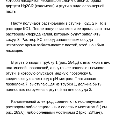
которой находится небольшой слой 4 смеси хлорида
диртути Hg2Cl2 (каломели) и ртути в виде серо-черной
пасты.
Пасту получают растиранием в ступке Hg2Cl2 и Hg в
растворе КС1. После получения смеси ее промывают тем
раствором хлорида калия, которым будут заполнять
сосуд 3. Раствор КСl перед заполнением сосуда
некоторое время взбалтывают с пастой, чтобы он был
насыщен.
В ртуть 5 вводят трубку 1 (рис. 284,д) с впаянной в дно
платиновой проволокой, а внутрь ее наливают немного
ртути, в которую опускают медную проволоку 8,
соединяющую электрод с рН-метром. Платиновая
проволока 7, выступающая из трубки 1, должна быть
полностью погружена в ртуть 5 на дне сосуда 3.
Каломельный электрод соединяют с исследуемым
раствором либо специальным солевым мостиком б ( см.
рис. 283,6), либо солевыми мостиками 2 (рис. 284,а-г),