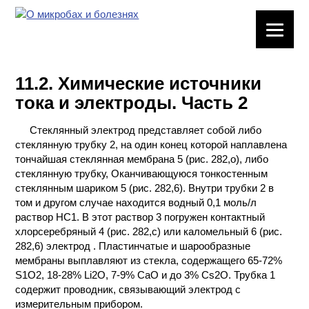
ЛАБОРАТОРНОЕ
ОБОРУДОВАНИЕ
11.2. Химические источники
ХИМИЧЕСКАЯ
тока и электроды. Часть 2
ПОСУДА
Стеклянный электрод представляет собой либо
ВРЕДНЫЕ
стеклянную трубку 2, на один конец которой наплавлена
ФАКТОРЫ
тончайшая стеклянная мембрана 5 (рис. 282,о), либо
стеклянную трубку, Оканчивающуюся тонкостенным
МЕТОДЫ
стеклянным шариком 5 (рис. 282,6). Внутри трубки 2 в
ПРАКТИЧЕСКОЙ
том и другом случае находится водный 0,1 моль/л
ХИМИИ
раствор НС1. В этот раствор 3 погружен контактный
хлорсеребряный 4 (рис. 282,с) или каломельный 6 (рис.
282,6) электрод . Пластинчатые и шарообразные
ХИМИЯ НА
мембраны выплавляют из стекла, содержащего 65-72%
ПРОИЗВОДСТВЕ
S1O2, 18-28% Li2O, 7-9% СаО и до 3% Cs2O. Трубка 1
И ХИМИЧЕСКАЯ
содержит проводник, связывающий электрод с
ТЕХНОЛОГИЯ
измерительным прибором.