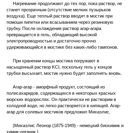
Harpевание продолжают до тех пор, пока раствор, не
станет прозрачным (отсутствие мелких пузырьков
воздуха). Еще теплый раствор вводят в мостик при
помоши пипетки или всасыванием через резиновую
трубку. После охлаждения раствор агар-агара
превращается в гель, обладающий высокой
электропроводностью и достаточно прочно
удерживающийся в мостике без каких-либо тампонов.
При хранении концы мостика погружают в
насыщенный раствор KCI, поскольку гель у концов
трубки высыхает, мостик нужно будет заполнять вновь.
Агар-агар - аморфный продукт, состоящий из
полисахаридов, содержащихся в некоторых красных
морских водорослях. Он практически не растворим в
холодной воде, но легко растворяется в кипящей. Агар-
агар для солевых мостиков предложил Михаэлис.
(Михаэлис Леонор (1875-1949) - немецкий биохимик и
химик-органик.)