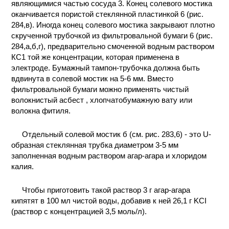
являющимися частью сосуда 3. Конец солевого мостика
оканчивается пористой стеклянной пластинкой 6 (рис.
284,в). Иногда конец солевого мостика закрывают плотно
скрученной трубочкой из фильтровальной бумаги 6 (рис.
284,а,б,г), предварительно смоченной водным раствором
КС1 той же концентрации, которая применена в
электроде. Бумажный тампон-трубочка должна быть
вдвинута в солевой мостик на 5-6 мм. Вместо
фильтровальной бумаги можно применять чистый
волокнистый асбест , хлопчатобумажную вату или
волокна фитиля.
Отдельный солевой мостик б (см. рис. 283,6) - это U-
образная стеклянная трубка диаметром 3-5 мм
заполненная водным раствором агар-агара и хлоридом
калия.
Чтобы приготовить такой раствор 3 г агар-агара
кипятят в 100 мл чистой воды, добавив к ней 26,1 г KCI
(раствор с концентрацией 3,5 моль/л).