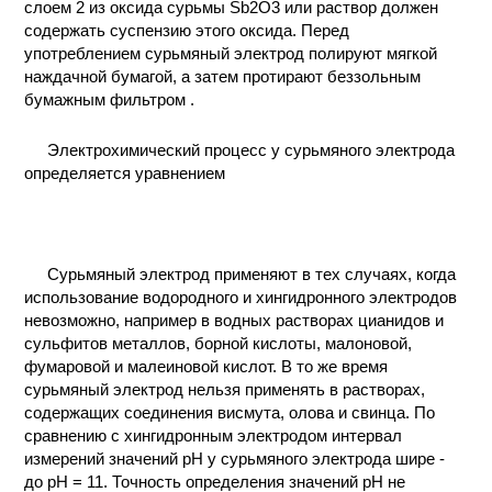
слоем 2 из оксида сурьмы Sb2O3 или раствор должен
содержать суспензию этого оксида. Перед
употреблением сурьмяный электрод полируют мягкой
наждачной бумагой, а затем протирают беззольным
бумажным фильтром .
Электрохимический процесс у сурьмяного электрода
определяется уравнением
Сурьмяный электрод применяют в тех случаях, когда
использование водородного и хингидронного электродов
невозможно, например в водных растворах цианидов и
сульфитов металлов, борной кислоты, малоновой,
фумаровой и малеиновой кислот. В то же время
сурьмяный электрод нельзя применять в растворах,
содержащих соединения висмута, олова и свинца. По
сравнению с хингидронным электродом интервал
измерений значений рН у сурьмяного электрода шире -
до рН = 11. Точность определения значений рН не