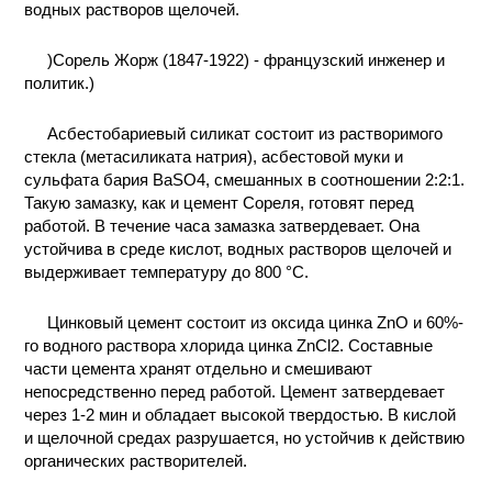
водных растворов щелочей.
)Сорель Жорж (1847-1922) - французский инженер и
политик.)
Асбестобариевый силикат состоит из растворимого
стекла (метасиликата натрия), асбестовой муки и
сульфата бария BaSO4, смешанных в соотношении 2:2:1.
Такую замазку, как и цемент Сореля, готовят перед
работой. В течение часа замазка затвердевает. Она
устойчива в среде кислот, водных растворов щелочей и
выдерживает температуру до 800 °С.
Цинковый цемент состоит из оксида цинка ZnO и 60%-
го водного раствора хлорида цинка ZnCl2. Составные
части цемента хранят отдельно и смешивают
непосредственно перед работой. Цемент затвердевает
через 1-2 мин и обладает высокой твердостью. В кислой
и щелочной средах разрушается, но устойчив к действию
органических растворителей.