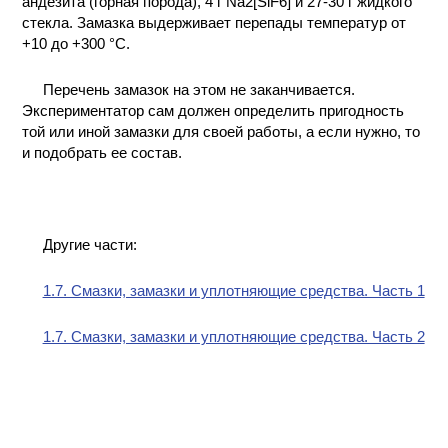
андезита (горная порода), 4 г Na2[SiF6] и 27-30 г жидкого
стекла. Замазка выдерживает перепады температур от
+10 до +300 °С.
Перечень замазок на этом не заканчивается.
Экспериментатор сам должен определить пригодность
той или иной замазки для своей работы, а если нужно, то
и подобрать ее состав.
Другие части:
1.7. Смазки, замазки и уплотняющие средства. Часть 1
1.7. Смазки, замазки и уплотняющие средства. Часть 2