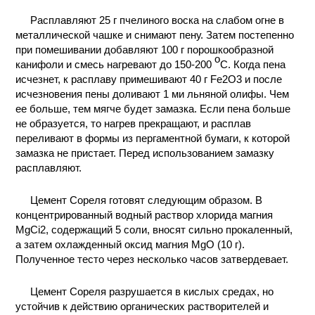
КОНТАКТЫ
Расплавляют 25 г пчелиного воска на слабом огне в
металлической чашке и снимают пену. Затем постепенно
при помешивании добавляют 100 г порошкообразной
o
канифоли и смесь нагревают до 150-200
C. Когда пена
исчезнет, к расплаву примешивают 40 г Fe2O3 и после
исчезновения пены доливают 1 ми льняной олифы. Чем
ее больше, тем мягче будет замазка. Если пена больше
не образуется, то нагрев прекращают, и расплав
переливают в формы из пергаментной бумаги, к которой
замазка не пристает. Перед использованием замазку
расплавляют.
Цемент Сореля готовят следующим образом. В
концентрированный водный раствор хлорида магния
MgCi2, содержащий 5 соли, вносят сильно прокаленный,
а затем охлажденный оксид магния MgO (10 г).
Полученное тесто через несколько часов затвердевает.
Цемент Сореля разрушается в кислых средах, но
устойчив к действию органических растворителей и