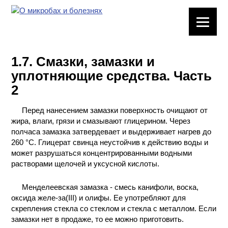
ЛАБОРАТОРНОЕ
ОБОРУДОВАНИЕ
1.7. Смазки, замазки и
ХИМИЧЕСКАЯ
уплотняющие средства. Часть
ПОСУДА
2
ВРЕДНЫЕ
Перед нанесением замазки поверхность очищают от
ФАКТОРЫ
жира, влаги, грязи и смазывают глицерином. Через
полчаса замазка затвердевает и выдерживает нагрев до
МЕТОДЫ
260 °С. Глицерат свинца неустойчив к действию воды и
ПРАКТИЧЕСКОЙ
может разрушаться концентрированными водными
ХИМИИ
растворами щелочей и уксусной кислоты.
ХИМИЯ НА
Менделеевская замазка - смесь канифоли, воска,
ПРОИЗВОДСТВЕ
оксида желе-за(III) и олифы. Ее употребляют для
И ХИМИЧЕСКАЯ
скрепления стекла со стеклом и стекла с металлом. Если
ТЕХНОЛОГИЯ
замазки нет в продаже, то ее можно приготовить.