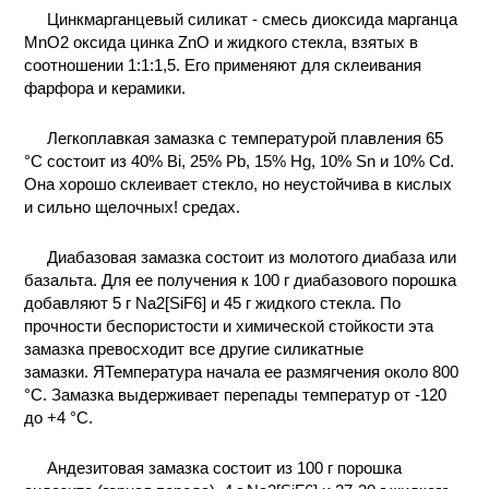
Цинкмарганцевый силикат - смесь диоксида марганца
МnО2 оксида цинка ZnO и жидкого стекла, взятых в
соотношении 1:1:1,5. Его применяют для склеивания
фарфора и керамики.
Легкоплавкая замазка с температурой плавления 65
°С состоит из 40% Bi, 25% Pb, 15% Hg, 10% Sn и 10% Cd.
Она хорошо склеивает стекло, но неустойчива в кислых
и сильно щелочных! средах.
Диабазовая замазка состоит из молотого диабаза или
базальта. Для ее получения к 100 г диабазового порошка
добавляют 5 г Na2[SiF6] и 45 г жидкого стекла. По
прочности беспористости и химической стойкости эта
замазка превосходит все другие силикатные
замазки. ЯТемпература начала ее размягчения около 800
°С. Замазка выдерживает перепады температур от -120
до +4 °С.
Андезитовая замазка состоит из 100 г порошка