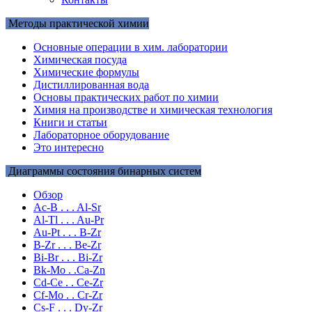
Методы практической химии
Основные операции в хим. лаборатории
Химическая посуда
Химические формулы
Дистиллированная вода
Основы практических работ по химии
Химия на производстве и химическая технология
Книги и статьи
Лабораторное оборудование
Это интересно
Диаграммы состояния бинарных систем
Обзор
Ac-B . . . Al-Sr
Al-Tl . . . Au-Pr
Au-Pt . . . B-Zr
B-Zr . . . Be-Zr
Bi-Br . . . Bi-Zr
Bk-Mo . .Ca-Zn
Cd-Ce . . Ce-Zr
Cf-Mo . . Cr-Zr
Cs-F . . . Dy-Zr