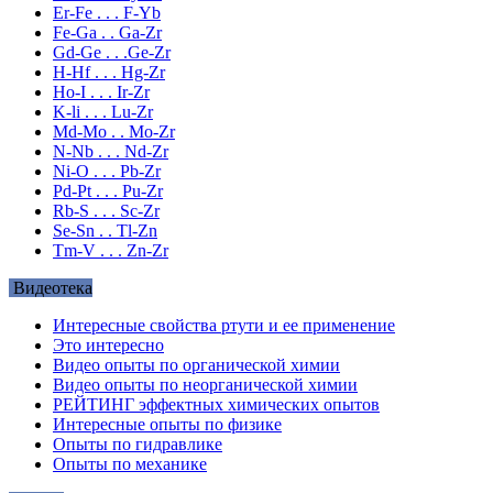
Er-Fe . . . F-Yb
Fe-Ga . . Ga-Zr
Gd-Ge . . .Ge-Zr
H-Hf . . . Hg-Zr
Ho-I . . . Ir-Zr
K-li . . . Lu-Zr
Md-Mo . . Mo-Zr
N-Nb . . . Nd-Zr
Ni-O . . . Pb-Zr
Pd-Pt . . . Pu-Zr
Rb-S . . . Sc-Zr
Se-Sn . . Tl-Zn
Tm-V . . . Zn-Zr
Видеотека
Интересные свойства ртути и ее применение
Это интересно
Видео опыты по органической химии
Видео опыты по неорганической химии
РЕЙТИНГ эффектных химических опытов
Интересные опыты по физике
Опыты по гидравлике
Опыты по механике