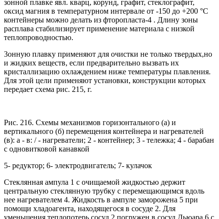
зонной плавке явл. кварц, корунд, графит, стеклографит,
оксид магния в температурном интервале от -150 до +200 °С
контейнеры можно делать из фторопласта-4 . Длину зоны
расплава стабилизирует применение материала с низкой
теплопроводностью.
3онную плавку применяют для очистки не только твердых,но
и жидких веществ, если предварительно вызвать их
кристаллизацию охлаждением ниже температуры плавления.
Для этой цели применяют установки, конструкции которых
передает схема рис. 215, г.
Рис. 216. Схемы механизмов горизонтального (а) и
вертикального (б) перемещения контейнера и нагревателей
(в): а - в: / - нагреватели; 2 - контейнер; 3 - тележка; 4 - барабан
с одновитковой канавкой
5- редуктор; 6- электродвигатель; 7- кулачок
Стеклянная ампула 1 с очищаемой жидкостью держит
центральную стеклянную трубку с перемещающимся вдоль
нее нагревателем 4. Жидкость в ампуле заморожена 5 при
помощи хладоагента, находящегося в сосуде 2. Для
уменьшения теплопотерь сосуд 2 погружен в сосуд Дьюара 6 с