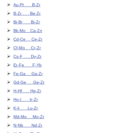
Au-Pt . . . B-Zr
B-Zr . . . Be-Zr
Bi-Br . . . Bi-Zr
Bk-Mo . .Ca-Zn
Cd-Ce . . Ce-Zr
Cf-Mo . . Cr-Zr
Cs-F . . . Dy-Zr
Er-Fe . . . F-Yb
Fe-Ga . . Ga-Zr
Gd-Ge . . .Ge-Zr
H-Hf . . . Hg-Zr
Ho-I . . . Ir-Zr
K-li . . . Lu-Zr
Md-Mo . . Mo-Zr
N-Nb . . . Nd-Zr