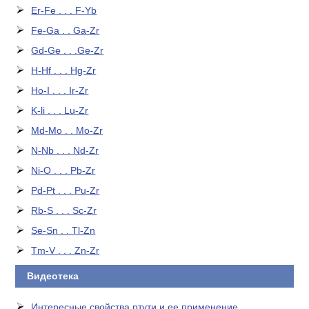
Er-Fe . . . F-Yb
Fe-Ga . . Ga-Zr
Gd-Ge . . .Ge-Zr
H-Hf . . . Hg-Zr
Ho-I . . . Ir-Zr
K-li . . . Lu-Zr
Md-Mo . . Mo-Zr
N-Nb . . . Nd-Zr
Ni-O . . . Pb-Zr
Pd-Pt . . . Pu-Zr
Rb-S . . . Sc-Zr
Se-Sn . . Tl-Zn
Tm-V . . . Zn-Zr
Видеотека
Интересные свойства ртути и ее применение