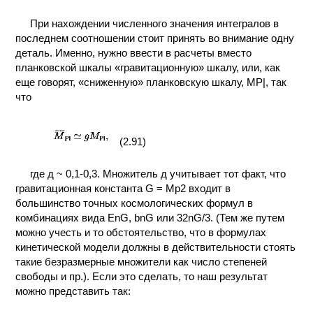
При нахождении численного значения интегралов в
последнем соотношении стоит принять во внимание одну
деталь. Именно, нужно ввести в расчеты вместо
планковской шкалы «гравитационную» шкалу, или, как
еще говорят, «сниженную» планковскую шкалу, МР|, так
что
(2.91)
где д ~ 0,1-0,3. Множитель д учитывает тот факт, что
гравитационная константа G = Mp2 входит в
большинство точных космологических формул в
комбинациях вида EnG, bnG или 32nG/3. (Тем же путем
можно учесть и то обстоятельство, что в формулах
кинетической модели должны в действительности стоять
такие безразмерные множители как число степеней
свободы и пр.). Если это сделать, то наш результат
можно представить так: