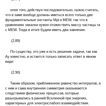
ПРОИЗВОДСТВЕ
И ХИМИЧЕСКАЯ
олее того, действуя последовательно, нужно считать,
ТЕХНОЛОГИЯ
что в заме вообще должны иметься всего только две
фундаментальные энстанты Mpi и MEW, так что в
уравнениях закалки нужно отожествить массу частицы га
КОНТАКТЫ
с MEW. Тогда в итоге будем иметь два эавнения:
(2.89)
По существу, это уже и есть решение задачи, так как
Ay известно, и остается только записать ответ в явном
виде:
(2.90)
Таким образом, приближенное равенство интегралов, а
с ним и сама внутренняя симметрия оказываются
следствием физических процессов, которые
разыгрывались в ранней Вселенной при энергиях,
характерных для электрослабого взаимодействия.