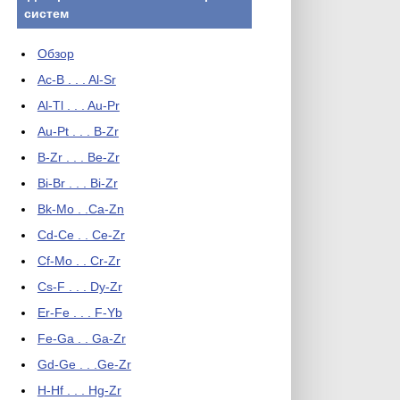
систем
Обзор
Ac-B . . . Al-Sr
Al-Tl . . . Au-Pr
Au-Pt . . . B-Zr
B-Zr . . . Be-Zr
Bi-Br . . . Bi-Zr
Bk-Mo . .Ca-Zn
Cd-Ce . . Ce-Zr
Cf-Mo . . Cr-Zr
Cs-F . . . Dy-Zr
Er-Fe . . . F-Yb
Fe-Ga . . Ga-Zr
Gd-Ge . . .Ge-Zr
H-Hf . . . Hg-Zr