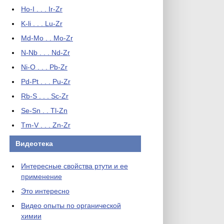
Ho-I . . . Ir-Zr
K-li . . . Lu-Zr
Md-Mo . . Mo-Zr
N-Nb . . . Nd-Zr
Ni-O . . . Pb-Zr
Pd-Pt . . . Pu-Zr
Rb-S . . . Sc-Zr
Se-Sn . . Tl-Zn
Tm-V . . . Zn-Zr
Видеотека
Интересные свойства ртути и ее
применение
Это интересно
Видео опыты по органической
химии