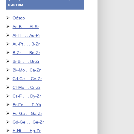
систем
Обзор
Ac-B . . . Al-Sr
Al-Tl . . . Au-Pr
Au-Pt . . . B-Zr
B-Zr . . . Be-Zr
Bi-Br . . . Bi-Zr
Bk-Mo . .Ca-Zn
Cd-Ce . . Ce-Zr
Cf-Mo . . Cr-Zr
Cs-F . . . Dy-Zr
Er-Fe . . . F-Yb
Fe-Ga . . Ga-Zr
Gd-Ge . . .Ge-Zr
H-Hf . . . Hg-Zr