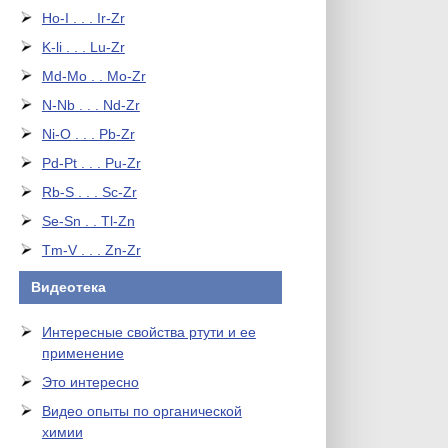
Ho-I . . . Ir-Zr
K-li . . . Lu-Zr
Md-Mo . . Mo-Zr
N-Nb . . . Nd-Zr
Ni-O . . . Pb-Zr
Pd-Pt . . . Pu-Zr
Rb-S . . . Sc-Zr
Se-Sn . . Tl-Zn
Tm-V . . . Zn-Zr
Видеотека
Интересные свойства ртути и ее
применение
Это интересно
Видео опыты по органической
химии