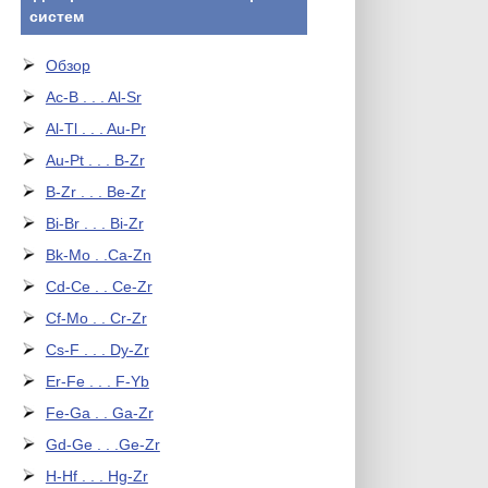
систем
Обзор
Ac-B . . . Al-Sr
Al-Tl . . . Au-Pr
Au-Pt . . . B-Zr
B-Zr . . . Be-Zr
Bi-Br . . . Bi-Zr
Bk-Mo . .Ca-Zn
Cd-Ce . . Ce-Zr
Cf-Mo . . Cr-Zr
Cs-F . . . Dy-Zr
Er-Fe . . . F-Yb
Fe-Ga . . Ga-Zr
Gd-Ge . . .Ge-Zr
H-Hf . . . Hg-Zr