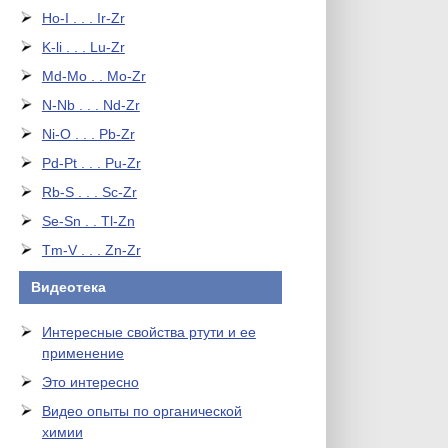
Ho-I . . . Ir-Zr
K-li . . . Lu-Zr
Md-Mo . . Mo-Zr
N-Nb . . . Nd-Zr
Ni-O . . . Pb-Zr
Pd-Pt . . . Pu-Zr
Rb-S . . . Sc-Zr
Se-Sn . . Tl-Zn
Tm-V . . . Zn-Zr
Видеотека
Интересные свойства ртути и ее
применение
Это интересно
Видео опыты по органической
химии