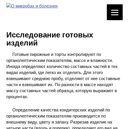
ЛАБОРАТОРНОЕ
ОБОРУДОВАНИЕ
Исследование готовых
ХИМИЧЕСКАЯ
изделий
ПОСУДА
Готовые пирожные и торты контролируют по
ВРЕДНЫЕ
органолептическим показателям, массе и влажности.
ФАКТОРЫ
Иногда определяют количество составных частей в тех
видах изделий, где легко их отделить. Для этого
МЕТОДЫ
взвешивают среднюю пробу, отделяют от нее составные
ПРАКТИЧЕСКОЙ
части и взвешивают их. По разности в массе находят
ХИМИИ
массу составных частей образца, которую выражают в
процентах.
ХИМИЯ НА
Определение качества кондитерских изделий по
ПРОИЗВОДСТВЕ
И ХИМИЧЕСКАЯ
органолептическим показателям производится по
ТЕХНОЛОГИЯ
внешнему виду, цвету и запаху. Разрезав изделие на
четыре части (вдоль и поперек), определяют его вид на