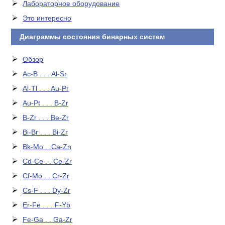
Лабораторное оборудование
Это интересно
Диаграммы состояния бинарных систем
Обзор
Ac-B . . . Al-Sr
Al-Tl . . . Au-Pr
Au-Pt . . . B-Zr
B-Zr . . . Be-Zr
Bi-Br . . . Bi-Zr
Bk-Mo . .Ca-Zn
Cd-Ce . . Ce-Zr
Cf-Mo . . Cr-Zr
Cs-F . . . Dy-Zr
Er-Fe . . . F-Yb
Fe-Ga . . Ga-Zr