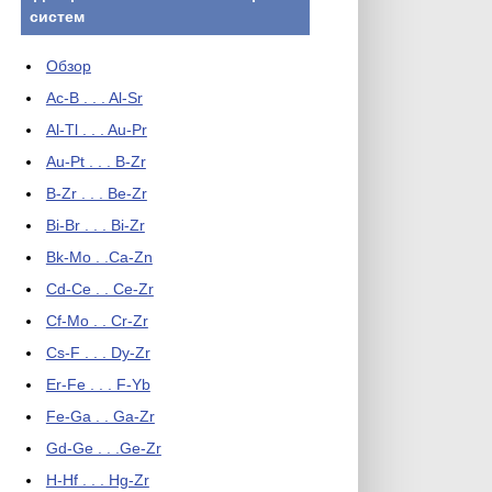
систем
Обзор
Ac-B . . . Al-Sr
Al-Tl . . . Au-Pr
Au-Pt . . . B-Zr
B-Zr . . . Be-Zr
Bi-Br . . . Bi-Zr
Bk-Mo . .Ca-Zn
Cd-Ce . . Ce-Zr
Cf-Mo . . Cr-Zr
Cs-F . . . Dy-Zr
Er-Fe . . . F-Yb
Fe-Ga . . Ga-Zr
Gd-Ge . . .Ge-Zr
H-Hf . . . Hg-Zr