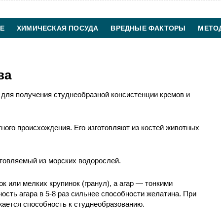
Е
ХИМИЧЕСКАЯ ПОСУДА
ВРЕДНЫЕ ФАКТОРЫ
МЕТО
ХИМИЧЕСКАЯ ТЕХНОЛОГИЯ
КОНТАКТЫ
ва
ля получения студнеобразной консистенции кремов и
ого происхождения. Его изготовляют из костей животных
отовляемый из морских водорослей.
к или мелких крупинок (гранул), а агар — тонкими
сть агара в 5-8 раз сильнее способности желатина. При
жается способность к студнеобразованию.