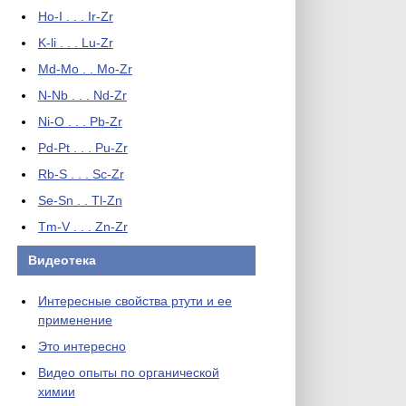
Ho-I . . . Ir-Zr
K-li . . . Lu-Zr
Md-Mo . . Mo-Zr
N-Nb . . . Nd-Zr
Ni-O . . . Pb-Zr
Pd-Pt . . . Pu-Zr
Rb-S . . . Sc-Zr
Se-Sn . . Tl-Zn
Tm-V . . . Zn-Zr
Видеотека
Интересные свойства ртути и ее
применение
Это интересно
Видео опыты по органической
химии