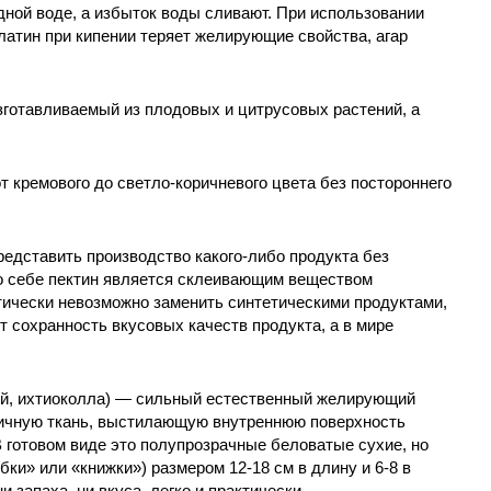
дной воде, а избыток воды сливают. При использовании
елатин при кипении теряет желирующие свойства, агар
зготавливаемый из плодовых и цитрусовых растений, а
 кремового до светло-коричневого цвета без постороннего
едставить производство какого-либо продукта без
по себе пектин является склеивающим веществом
тически невозможно заменить синтетическими продуктами,
т сохранность вкусовых качеств продукта, а в мире
лей, ихтиоколла) — сильный естественный желирующий
тичную ткань, выстилающую внутреннюю поверхность
 готовом виде это полупрозрачные беловатые сухие, но
ки» или «книжки») размером 12-18 см в длину и 6-8 в
и запаха, ни вкуса, легко и практически