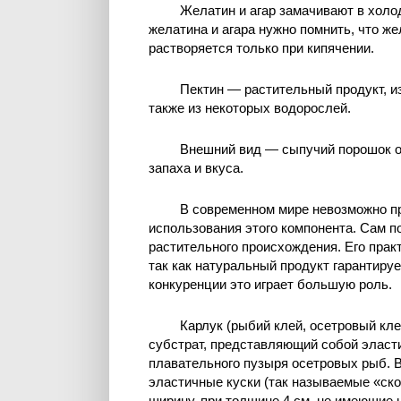
Желатин и агар замачивают в холо
желатина и агара нужно помнить, что ж
растворяется только при кипячении.
Пектин — растительный продукт, и
также из некоторых водорослей.
Внешний вид — сыпучий порошок от
запаха и вкуса.
В современном мире невозможно пр
использования этого компонента. Сам 
растительного происхождения. Его прак
так как натуральный продукт гарантируе
конкуренции это играет большую роль.
Карлук (рыбий клей, осетровый к
субстрат, представляющий собой элас
плавательного пузыря осетровых рыб. В
эластичные куски (так называемые «скоб
ширину, при толщине 4 см, не имеющие н